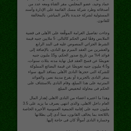
عماد وحيد، عضو المجلس، مقر القناة ومعه عدد من
أصدقائه وطرد شركة مسك القائمة على الإدارة وأسند
المسئولية لشركة جديدة بالأمر المباشر، بالمخالفة
للقانون.
وجاءت تفاصيل الغرامة الموقَّعة على الأهلى فى قضية
الملابس وفقًا لنص الحكم كالتالى: 5 ملايين جنيه قيمة
الشرط الجزائي المنصوص عليه فى البند الرابع
والعشرين من العقد المبرم مع النادى، بالإضافة إلى
فوائد 4% من تاريخ صدور الحكم، و15 مليون جنيه
تعويضًا عن فسخ العقد قبل نهاية مدته بثلاث سنوات،
و4.5 مليون جنيه تعويضًا عن قيمة البضائع المملوكة
للشركة التى حجزها النادى الأهلى بمنافذ البيع، سواء
بمقر النادى بالجزيرة أو بفرع مدينة نصر، والفوائد
المترتبة على هذا المبلغ، وقام النادى بالاستئناف على
الحكم فى محاولة لتخفيض المبلغ.
وهذا ما اعتبره اعضاء من النادى الاهلى إهدار المال
العام داخل الاهلى، والذى انتهى بصرف ما يزيد على 3.5
مليون جنيه على إقامة الجمعية العمومية الأخيرة الخاصة
باللائحة بما يخالف القانون، مما أدى إلى بطلانها
وخسارة النادى أموالًا كان فى حاجة إليها.