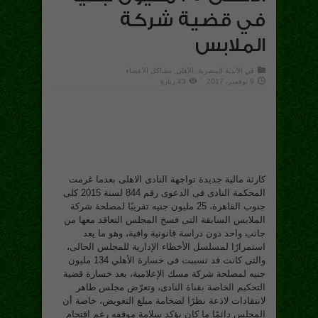
في قضية شركة
الملابس
في
الأندية المصرية
,
الأهلى
,
مشاكل الأعضاء
9 نوفمبر، 2017
43 زيارة
كارثة مالية جديدة تواجهة النادى الاهلى بعدما غرمت
المحكمة النادى فى الدعوى رقم 844 لسنة 2015 كلى
جنوب القاهرة، 25 مليون جنيه تقريبًا لمصلحة شركة
الملابس السابقة التى فسخ المجلس التعاقد معها من
جانب واحد دون دراسة قانونية وافية، وهو ما يعد
استمرارًا لمسلسل الأخطاء الإدارية للمجلس الحالى،
والتى كانت قد تسببت فى خسارة الأهلي 134 مليون
جنيه لمصلحة شركة مسك الإعلامية، بعد خسارة قضية
التحكيم الخاصة بقناة النادى، وتعرّض مجلس طاهر
لانتقادات لاذعة نظرًا لضخامة مبلغ التعويض، خاصة أن
المجلس دائمًا ما كان يؤكد سلامة موقفه رغم اقتحام