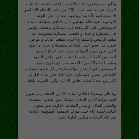
وكان سبب رفض اللجنة الاولمبية اعتماد نتيجة انتخابات
الرواد، هو مخالفة المادة (16) من لائحة النظام الاساسى
الاسترشادية للأندية الرياضية الصادرة عن اللجنة
الاولمبية، حيث قام مجلس ادارة النادى بطباعة اسماء
المرشحين على كل مقعد فى استمارة منفصلة، وليس
فى استمارة واحدة، و طبعت استمارة للتصويت على
مقعد الرئيس واستمارة اخرى لمقعد النائب و تم فرز
صوت كل عضو على المقاعد منفصلة و يجب ان يكون
الفرز على جميع المقاعد حيث عدم اختيار العضو
للمجلس كاملا او منقوصا يتسبب فى بطلان الصوت،
وطبقا لمادة 16 من اللائحة، يجب ان يكون جميع
المرشحين فى استمارة واحدة ليختار كل عضو المجلس
كاملا فى نفس الاستمارة، حيث اذا اختار عددا اقل او
اكثر من عدد اعضاء مجلس الادارة يكون الصوت باطلا.
وبالتالى وتنفيذا لاحكام المادة 16 من اللائحة، يتم تعيين
لجنة مؤقتة لادارة النادى، تتشكل من المدير التنفيذى
والمدير المالى و مدير النشاط الادارى تدير شئون
النادى لمدة عام حتى موعد الجمعية العمومية العادية
يعد عام لانتخاب مجلس ادارة جديد.