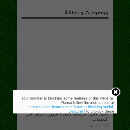
موضوعات متعلقة
Your browser is blocking some features of this website.
Please follow the instructions at
http://support.heateor.com/browser-blocking-social-
features/
to unblock these.
تعديل قانون الرياضة خلال ٣ شهور.. تعرف علي
التعديلات
1 أبريل، 2019