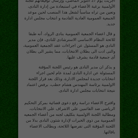
اجريت يوم 27 أكتوبر الماضى، وإرسال توقيعاتهم للجنة
الأولمبية برغبة الأعضاء في استبعادة من إدارة النادى،
وتعين من تراه مناسباً لشغل هذا المنصب لحين موعد
الجمعية العمومية العادية القادمة و انتخاب مجلس ادارة
جديد.
و قال اعضاء الجمعية العمومية بنادى الرواد، أنه طبقا
للائحة النظام الاساسى الاسترشادى للنادى، فإن مدير
النادى هو المسئول عن اجراءات عقد الجمعية العمومية،
والتى ادت الى بطلان الانتخابات، مما يشير الى بطلان
أى جمعية قادمة يشرف عليها.
و يذكر ان مدير النادى هو رئيس اللجنة المؤقتة
المسئولة عن ادارة النادى لمدة عام لحين اجراء
انتخابات جديدة لمجلس الادارة، وذلك بعد قرار اللجنة
الاولمبية برئاسة المهندس هشام حطب، برفض اعتماد
نتيجة انتخابات مجلس ادارة النادى.
واقترح الاعضاء دراسة رفع دعوى قضائية بمركز التحكيم
الرياضى ضد القائمين على الاشراف على الانتخابات،
ومطالبة اللجنة الاولمبية بتكليف لجنه من أعضاء الجمعيه
العمومية من ذوى الخبرات لإدارة شئون النادى بدلا من
اللجنة المؤقتة التى تفرضها اللائحة، ويطالب الاعضاء
باقالتها.