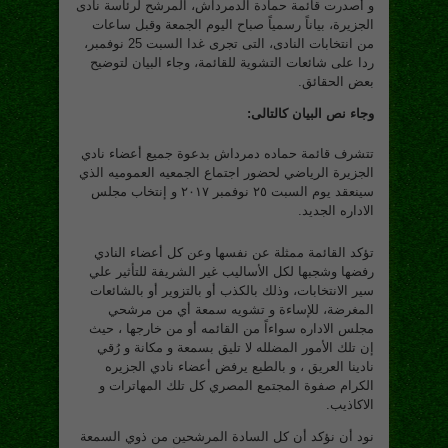
و أصدرت قائمة حمادة الدمرداش، المرشح لرئاسة نادى
الجزيرة، بياناً رسمياً صباح اليوم الجمعة وقبل ساعات
من انتخابات النادى، التى تجرى غدا السبت 25 نوفمبر،
ردا على شائعات التشوية للقائمة، وجاء البيان لتوضيح
بعض الحقائق.
وجاء نص البيان كالتالى:
تتشرف قائمة حماده دمرداش بدعوة جميع أعضاء نادي
الجزيرة الرياضي لحضور اجتماع الجمعيه العموميه الذي
سينعقد يوم السبت ٢٥ نوفمبر ٢٠١٧ و إنتخاب مجلس
الاداره الجديد.
تؤكد القائمة ممثلة عن نفسها وعن كل أعضاء النادي
رفضها وشجبها لكل الأساليب غير الشريفة للتأثير علي
سير الانتخابات، وذلك بالكذب أو بالتزوير أو بالشائعات
المغرضة، للإساءة و تشويه سمعة أي من مرشحي
مجلس الاداره سواءاً من القائمه أو من خارجها ، حيث
إن تلك الأمور المضلله لا تليق بسمعة و مكانة و رُقي
نادينا العريق ، و بالطبع يرفض أعضاء نادي الجزيره
الكرام صفوة المجتمع المصري كل تلك المهاترات و
الاكاذيب.
نود أن نؤكد أن كل السادة المرشحين من ذوي السمعة