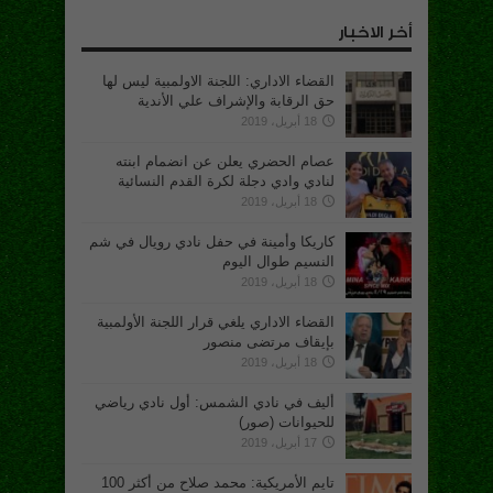
أخر الاخبار
القضاء الاداري: اللجنة الاولمبية ليس لها
حق الرقابة والإشراف علي الأندية
18 أبريل، 2019
عصام الحضري يعلن عن انضمام ابنته
لنادي وادي دجلة لكرة القدم النسائية
18 أبريل، 2019
كاريكا وأمينة في حفل نادي رويال في شم
النسيم طوال اليوم
18 أبريل، 2019
القضاء الاداري يلغي قرار اللجنة الأولمبية
بإيقاف مرتضى منصور
18 أبريل، 2019
أليف في نادي الشمس: أول نادي رياضي
للحيوانات (صور)
17 أبريل، 2019
تايم الأمريكية: محمد صلاح من أكثر 100