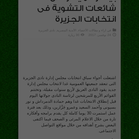
شائعات التشوية فى
انتخابات الجزيرة
في
اراء و مقالات الأعضاء
,
الأندية المصرية
,
نادى الجزيرة
24 نوفمبر، 2017
30 زيارة
اشتعلت أجواء سباق انتخابات مجلس إدارة نادى الجزيرة
التى تنعقد جمعيتها العمومية غدا لانتخاب مجلس إدارة
جديد يقود النادى العريق لأربع سنوات مقبلة، وتختتم
القوائم الأربع للمرشحين لرئاسة النادى جولاتها اليوم
قبل إنطلاق الانتخابات غدا وهم حمادة الدمرداش و نور
بسيونى وأحمد السعيد وعمرو جَزَّارين، وذلك بعد فترة
عمل استمرت 30 يوما كاملة كل يقدم برامجه وأفكاره
تارة من خلال الاعلام المرئى و الصحف فيما اكتفى
البعض بشرح أهدافه من خلال مواقع التواصل
الاجتماعى.