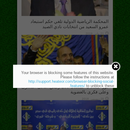
المحكمة الرياضية الدولية تلغي حكم استبعاد
عمرو السعيد من انتخابات نادي الصيد
21 يناير، 2019
Your browser is blocking some features of this website.
Please follow the instructions at
http://support.heateor.com/browser-blocking-social-
features/
to unblock these.
فوز “مشكاك” بمنصب نائب رئيس النادى المصرى
وعلى فكرى بالعضوية
28 ديسمبر، 2018