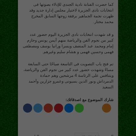
كما حضرت الفنانة نادية الجندى للإدلاء بصوتها فى
انتخابات نادى الجزيرة لاختيار مجلس إدارة جديد وقد
ظهرت نجمة الجماهير برفقة زوجها السابق المخرج
محمد مختار.
و قد شهدت انتخابات نادى الجزيرة اليوم حضور عدد
كبير من نجوم الفن والرياضة منهم أيمن يونس وحازم
إمام ومحمد عبد المنصف ويسرا ورانيا يوسف ومصطفى
فهمى وحسين فهمى و هشام سليم وغيرهم.
تم فتح باب التصويت فى التاسعة صباحًا حتى السابعة
مساءً وشهدت حضور عدد كبير من نجوم الفن والرياضة،
ويتنافس على الرئاسة 4 مرشحين وهم حمادة
الدمرداش ونور الدين بسيونى وعمرو جزارين وأحمد
السعيد
شارك الموضوع مع اصدقائك: