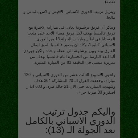
نقطة).
ويتزيل ترتيب الدوري الاسباني، الافيس و لاس بالماس و
مالجا.
ويذكر أن فريق برشلونة تعادل فى مباراته الاخيرة مع
فريق فالنسيا بهدف لكل فريق مساء الأحد على ملعب
المستايا في إطار مباريات الجولة 13 من الدوري
الأسباني “الليجا”، وكاد ان يحقق فالنسيا الفوز ليقلل
الفارق بينه وبين برشلونة الى نقطة واحدة ولكن جوردي
ألبا انقذ البارسا من الخسارة امام فالنسيا بهدف من
تمريرة ميسى فى الدقيقة 83 من المبارة المثيرة.
وانتهى الاسبوع الثالث عشر من الدورى الاسباني بـ 130
مباراة، وحققت الفرق الـ 20 المشاركة 364 هدقا،
وشهدت المباريات حتى الان 21 حالة طرد، و 633 انذار
اصفر و 30 ضربة جزاء.
واليكم جدول ترتيب
الدوري الاسباني بالكامل
بعد الجولة الـ (13):