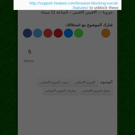
http://support.heateor.com/browser-blocking-social-
features/
to unblock these.
جيرونا -:- ألافيس ألافيس – الساعة 11 مساء
شارك الموضوع مع اصدقائك:
5
Shares
الوسوم :
الدوري الاسباني
ترتيب الدوري الاسباني
جدول الدوري الاسباني
مباريات الدوري الاسباني