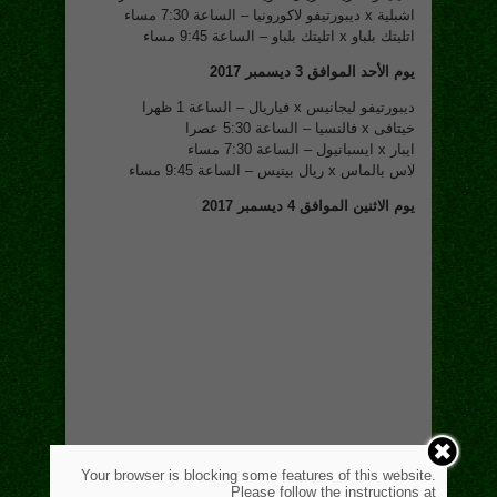
اشبلية x ديبورتيفو لاكورونيا – الساعة 7:30 مساء
اتليتك بلباو x اتليتك بلباو – الساعة 9:45 مساء
يوم الأحد الموافق 3 ديسمبر 2017
ديبورتيفو ليجانيس x فياريال – الساعة 1 ظهرا
خيتافى x فالنسيا – الساعة 5:30 عصرا
ايبار x ايسبانيول – الساعة 7:30 مساء
لاس بالماس x ريال بيتيس – الساعة 9:45 مساء
يوم الاثنين الموافق 4 ديسمبر 2017
Your browser is blocking some features of this website.
Please follow the instructions at