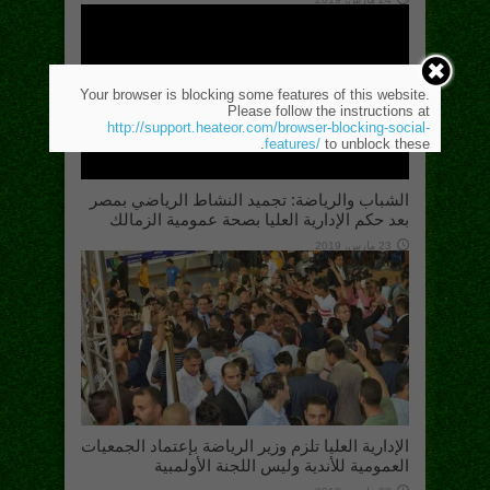
Your browser is blocking some features of this website.
Please follow the instructions at
http://support.heateor.com/browser-blocking-social-
features/
to unblock these.
الشباب والرياضة: تجميد النشاط الرياضي بمصر
بعد حكم الإدارية العليا بصحة عمومية الزمالك
23 مارس، 2019
الإدارية العليا تلزم وزير الرياضة بإعتماد الجمعيات
العمومية للأندية وليس اللجنة الأولمبية