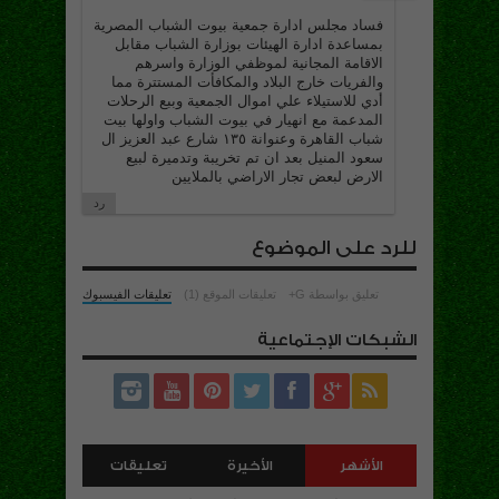
فساد مجلس ادارة جمعية بيوت الشباب المصرية
بمساعدة ادارة الهيئات بوزارة الشباب مقابل
الاقامة المجانية لموظفي الوزارة واسرهم
والفريات خارج البلاد والمكافأت المستترة مما
أدي للاستيلاء علي اموال الجمعية وببع الرحلات
المدعمة مع انهيار في بيوت الشباب واولها بيت
شباب القاهرة وعنوانة ١٣٥ شارع عبد العزيز ال
سعود المنيل بعد ان تم تخريبة وتدميرة لبيع
الارض لبعض تجار الاراضي بالملايين
رد
للرد على الموضوع
تعليق بواسطة G+
تعليقات الموقع (1)
تعليقات الفيسبوك
الشبكات الإجتماعية
الأشهر
الأخيرة
تعليقات