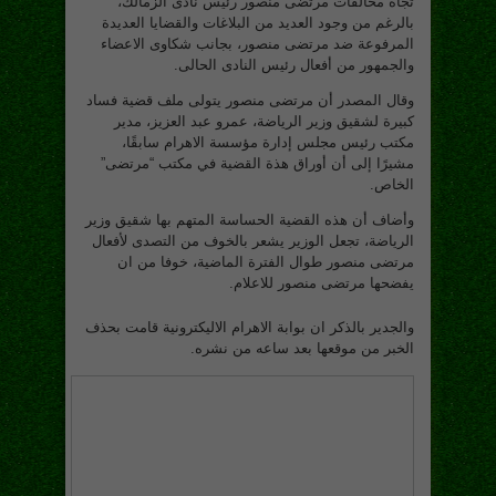
تجاه مخالفات مرتضى منصور رئيس نادى الزمالك،
بالرغم من وجود العديد من البلاغات والقضايا العديدة
المرفوعة ضد مرتضى منصور، بجانب شكاوى الاعضاء
والجمهور من أفعال رئيس النادى الحالى.
وقال المصدر أن مرتضى منصور يتولى ملف قضية فساد
كبيرة لشقيق وزير الرياضة، عمرو عبد العزيز، مدير
مكتب رئيس مجلس إدارة مؤسسة الاهرام سابقًا،
مشيرًا إلى أن أوراق هذة القضية في مكتب “مرتضى”
الخاص.
وأضاف أن هذه القضية الحساسة المتهم بها شقيق وزير
الرياضة، تجعل الوزير يشعر بالخوف من التصدى لأفعال
مرتضى منصور طوال الفترة الماضية، خوفا من ان
يفضحها مرتضى منصور للاعلام.
والجدير بالذكر ان بوابة الاهرام الاليكترونية قامت بحذف
الخبر من موقعها بعد ساعه من نشره.