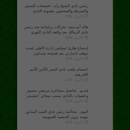
رئيس نادي الشيخ زايد: تخفيضات للجيش
والشرطة والصحفيين بعضوية النادي
6 أبريل، 2019
هالة أبو سعد: تحركات برلمانية ضد رئيس
نادي الزمالك بعد واقعة النادي النهري
6 أبريل، 2019
إجتماع طارئ لمجلس إدارة الأهلى لبحث
موقف لاسارتي بعد فضيحة صنداونز
6 أبريل، 2019
انضمام ملعب نادي النصر لكأس الأمم
الإفريقية
6 أبريل، 2019
فيديو.. تفاصيل مشاجرة مرتضي منصور
وعضوات بالنادي بسبب سجائر “حشيش”
5 أبريل، 2019
اليوم.. محاكمة رئس نادي الصيد السابق
بتهمة تزوير الجمعية العمومية
3 أبريل، 2019