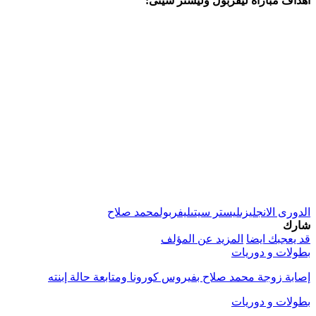
أهداف مباراة ليفربول وليستر سيتى:
الدورى الانجليزى
ليستر سيتى
ليفربول
محمد صلاح
شارك
قد يعجبك ايضا
المزيد عن المؤلف
بطولات و دوريات
إصابة زوجة محمد صلاح بفيروس كورونا ومتابعة حالة إبنته
بطولات و دوريات