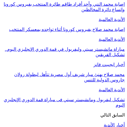
إصابة محمد النني وأحد أفراد طاقم طائرة المنتخب بفيروس كورونا
وإتساع دائرة المخالطين
الأندية العالمية
إصابة محمد صلاح بفيروس كورونا أثناء تواجده بمعسكر المنتخب
الأندية العالمية
مباراة مانشيستر سيتي وليفربول في قمة الدوري الإنجليزي اليوم..
تشكيل الفريقين
أخبار ايجيبت فانز
محمد صلاح يهنئ ميار شريف أول مصرية تتأهل لبطولة رولان
جاروس الدولية للتنس
الأندية العالمية
تشكيل ليفربول ومانشيستر سيتي فى مباراة قمة الدوري الإنجليزي
اليوم
السابق
التالي
أخبار الأندية