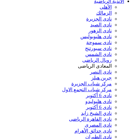
الأندية الرياضية
الأهلى
الزمالك
نادى الجزيرة
نادى الصيد
نادى الزهور
نادى هليوبوليس
نادى سموحة
نادى سبورتنج
نادى الشمس
رويال الرياضى
المعادى الرياضى
نادى النصر
جرين هيلز
مركز شباب الجزيرة
مركز شباب التجمع الاول
نادى 6 أكتوبر
نادى هليوليدو
نادى 6 أكتوبر
نادي الشيخ زايد
نادى القاهرة الرياضى
نادى المصرى
نادى حدائق الأهرام
نادى الطيران