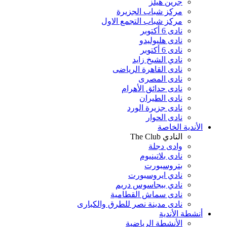
جرين هيلز
مركز شباب الجزيرة
مركز شباب التجمع الاول
نادى 6 أكتوبر
نادى هليوليدو
نادى 6 أكتوبر
نادي الشيخ زايد
نادى القاهرة الرياضى
نادى المصرى
نادى حدائق الأهرام
نادى الطيران
نادى جزيرة الورد
نادى الحوار
الأندية الخاصة
النادي The Club
وادى دجلة
نادى بلاتينيوم
بتروسبورت
نادي ايروسبورت
نادي بيجاسوس دريم
نادى سماش القطامية
نادى مدينة نصر للطرق والكبارى
أنشطة الأندية
الأنشطة الرياضية