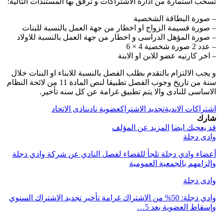
تسحب استمارة من ادارة الاشتراكات و ترفق بها المستندات التالية:
– صورة البطاقة الشخصية
– صورة قسيمة الزواج او اخطار من جهة العمل بالنسبة للبنات
– صورة المؤهل الدراسى و اخطار من جهة العمل بالنسبة للاولاد
– عدد 2 صورة شخصية 4 × 6
– اخر كارنيه عضو للابن او الابنة
و يجب الالتزام بالتقدم بطلب الفصل بالنسبة للابناء او البنات خلال
سنة من تاريخ وجوب الفصل تطبيقا لنص المادة 11 من لائحة النظام
الاساسى للنادى والا يتم تطبيق غرامة عن كل سنه تأخير.
اشتراكات الاندية
تجديد الاشتراك
عضوية نادى
نادى الاتحاد
شارك
قد يعجبك ايضا
المزيد عن المؤلف
وادى دجلة
أعضاء وادي دجلة تلجأ للقضاء لفصل النادي عن شركة وادي دجلة
وإلزامهم بالجمعية العمومية
وادى دجلة
وادي دجلة: 50% من الإشتراك غرامة تأخير تجديد الإشتراك السنوي
وإسقاط العضوية بعد 5…