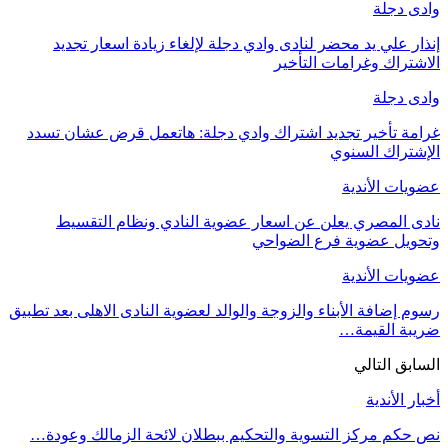
وادى دجلة
إنذار علي يد محضر لنادى وادي دجلة لإلغاء زيادة اسعار تجديد
الاشتراك وغرامات التأخير
وادى دجلة
غرامة تأخير تجديد اشتراك وادي دجلة: هاتعمل قرض عشان تسدد
الإشتراك السنوي
عضويات الأندية
نادى المصري يعلن عن اسعار عضوية النادي ونظام التقسيط
وتحويل عضوية فرع الضواحي
عضويات الأندية
رسوم إضافة الأبناء والزوجة والوالد لعضوية النادى الاهلى بعد تطبيق
ضريبة القيمة…
السابق
التالي
أخبار الأندية
نص حكم مركز التسوية والتحكيم ببطلان لائحة الزمالك وعودة…