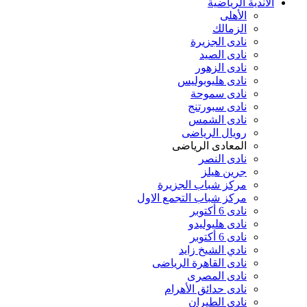
الأندية الرياضية
الأهلى
الزمالك
نادى الجزيرة
نادى الصيد
نادى الزهور
نادى هليوبوليس
نادى سموحة
نادى سبورتنج
نادى الشمس
رويال الرياضى
المعادى الرياضى
نادى النصر
جرين هيلز
مركز شباب الجزيرة
مركز شباب التجمع الاول
نادى 6 أكتوبر
نادى هليوليدو
نادى 6 أكتوبر
نادي الشيخ زايد
نادى القاهرة الرياضى
نادى المصرى
نادى حدائق الأهرام
نادى الطيران