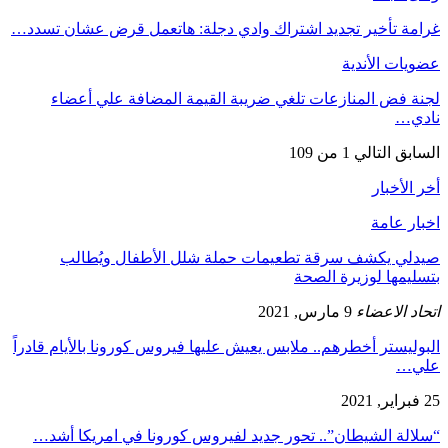
غرامة تأخير تجديد اشتراك وادي دجلة: هاتعمل قرض عشان تسدد…
عضويات الأندية
لجنة فض المنازعات تلغي ضريبة القيمة المضافة علي أعضاء
نادي…
السابق
التالي
1 من 109
أخر الأخبار
اخبار عامة
صيدلي يكشف سرقة تطعيمات حملة شلل الأطفال ويُطالب
بتسليمها لوزيرة الصحة
اتحاد الاعضاء
9 مارس, 2021
البوليستر أخطرهم.. ملابس يعيش عليها فيروس كورونا بالأيام قادراً
علي…
25 فبراير, 2021
“سلالة الشيطان”.. تحور جديد لفيروس كورونا في امريكا أشد…