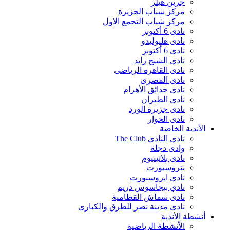
جرين هيلز
مركز شباب الجزيرة
مركز شباب التجمع الاول
نادى 6 أكتوبر
نادى هليوليدو
نادى 6 أكتوبر
نادي الشيخ زايد
نادى القاهرة الرياضى
نادى المصرى
نادى حدائق الأهرام
نادى الطيران
نادى جزيرة الورد
نادى الحوار
الأندية الخاصة
نادي النادي The Club
وادى دجلة
نادى بلاتينيوم
بتروسبورت
نادي ايروسبورت
نادي بيجاسوس دريم
نادى سماش القطامية
نادى مدينة نصر للطرق والكبارى
أنشطة الأندية
الأنشطة الرياضية