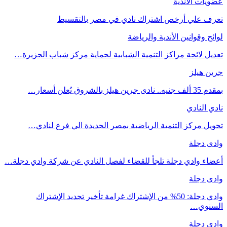
عضويات الأندية
تعرف علي أرخص اشتراك نادي في مصر بالتقسيط
لوائح وقوانين الأندية والرياضة
تعديل لائحة مراكز التنمية الشبابية لحماية مركز شباب الجزيرة…
جرين هيلز
بمقدم 35 ألف جنيه.. نادى جرين هيلز بالشروق يُعلن أسعار…
نادي النادي
تحويل مركز التنمية الرياضية بمصر الجديدة الي فرع لنادي…
وادى دجلة
أعضاء وادي دجلة تلجأ للقضاء لفصل النادي عن شركة وادي دجلة…
وادى دجلة
وادي دجلة: 50% من الإشتراك غرامة تأخير تجديد الإشتراك
السنوي…
وادى دجلة