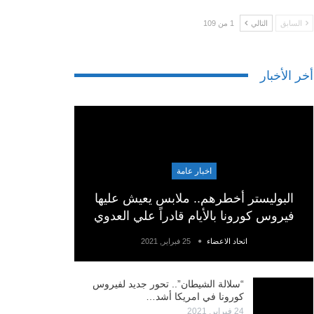
السابق
التالي
1 من 109
أخر الأخبار
اخبار عامة
البوليستر أخطرهم.. ملابس يعيش عليها
فيروس كورونا بالأيام قادراً علي العدوي
اتحاد الاعضاء
25 فبراير, 2021
“سلالة الشيطان”.. تحور جديد لفيروس
كورونا في امريكا أشد…
24 فبراير, 2021