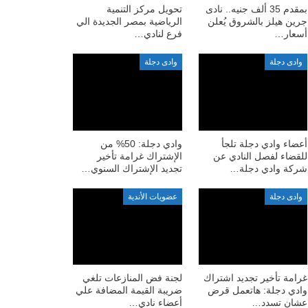
بمقدم 35 ألف جنيه.. نادى
تحويل مركز التنمية
جرين هيلز بالشروق يُعلن
الرياضية بمصر الجديدة الي
أسعار…
فرع لنادي…
وادى دجلة
وادى دجلة
أعضاء وادي دجلة تلجأ
وادي دجلة: 50% من
للقضاء لفصل النادي عن
الإشتراك غرامة تأخير
شركة وادي دجلة…
تجديد الإشتراك السنوي…
وادى دجلة
عضويات الأندية
غرامة تأخير تجديد اشتراك
لجنة فض المنازعات تلغي
وادي دجلة: هاتعمل قرض
ضريبة القيمة المضافة علي
عشان تسدد…
أعضاء نادي…