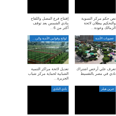
نص حكم مركز التسوية
إفتتاح فرع المصل واللقاح
والتحكيم ببطلان لائحة
بنادي الشمس بعد توقف
الزمالك وعودة…
أكثر من 6…
عضويات الأندية
لوائح وقوانين الأندية والرياضة
تعرف علي أرخص اشتراك
تعديل لائحة مراكز التنمية
نادي في مصر بالتقسيط
الشبابية لحماية مركز شباب
الجزيرة…
جرين هيلز
نادي النادي