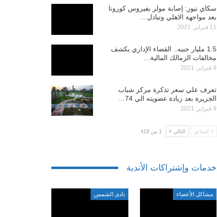
سكاي نيوز: إصابة مولر بفيروس كورونا
بعد مواجهة الاهلي وتبادل…
11 فبراير, 2021
1.5 مليار جنيه.. القضاء الإداري يكشف
مخالفات الزمالك المالية…
9 فبراير, 2021
تعرف علي سعر تذكرة مركز شباب
الجزيرة بعد زيادة عضويته الي 74…
9 فبراير, 2021
السابق
التالي
1 من 418
خدمات وإشتراكات الأندية
مشاكل الأعضاء
نادى الشمس