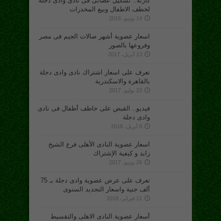
كارثة.. تشكيل عصابى فى نادى وادى دجلة
لخطف الاطفال وبيع المخدرات
14 يونيو، 2018
اسعار عضوية أشهر صالات الجيم فى مصر
وفروعها بالصور
13 أبريل، 2017
تعرف على اسعار اشتراك نادى وادى دجلة
بالقاهرة والاسكندرية
23 يوليو، 2017
فيديو.. القبض على خاطف أطفال فى نادى
وادى دجلة
8 أبريل، 2018
اسعار عضوية النادى الأهلى فرع الشيخ
زايد و كيفية الإشتراك
26 يونيو، 2017
تعرف على عرض عضوية وادى دجلة بـ 75
ألف جنية واسعار التجديد السنوى
11 فبراير، 2018
أسعار عضوية النادى الاهلى والتقسيط