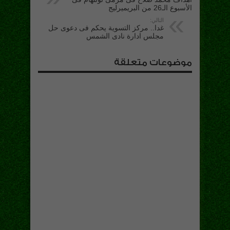
الأسبوع الـ26 من البريميرليج
التالي:
غدا.. مركز التسوية يحكم فى دعوى حل
مجلس ادارة نادى الشمس
موضوعات متعلقة