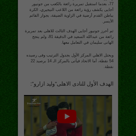
77، بعدما استقبل تمريرة رائعة بالكعب من جونيور
أجايى يكشف رؤية رائعة من اللاعب النيجيري، الكرة
بباطن القدم أرضية في الزاوية الضيقة، بجوار القائم
الأيسر.
ثم أحرز جونيور أجايى الهدف الثالث للاهلى بعد تمريرة
رائعة من عبدالله السعيد في الدقيقة 81، ولم ينجح
الهانى سليمان في التعامل معها.
ويحتل الاهلي المركز الأول بجدول الترتيب وفى رصيده
54 نقطة، أما الاتحاد فيأتى بالمركز الـ 14 برصيد 22
نقطة.
الهدف الأول للنادى الاهلى”وليد ازارو”: