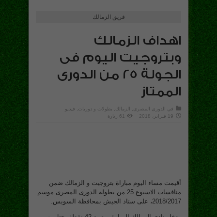
فريق الزمالك
اهداف الزمالك
وبتروجيت اليوم فى
الجولة 25 من الدورى
الممتاز
في
الدورى المصرى
,
الزمالك
,
بطولات و دوريات
,
فيديو
19 فبراير، 2018
61 زيارة
أقيمت مساء اليوم مباراة بتروجيت و الزمالك ضمن
منافسات الاسبوع 25 من بطولة الدورى المصرى موسم
2018/2017، على ستاد الجيش بمحافظة السويس.
ودخل نادى الزمالك المبارة برصيد 42 نقطة يحتل بهم