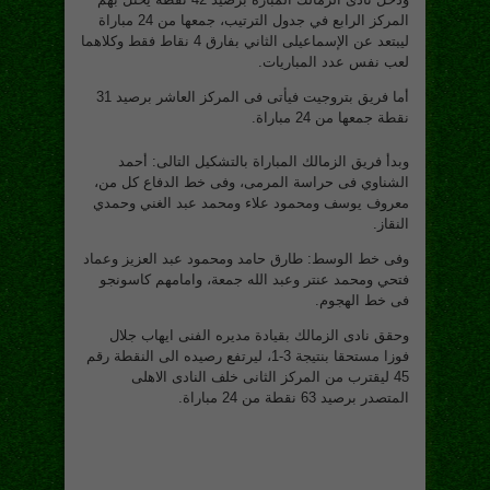
المركز الرابع في جدول الترتيب، جمعها من 24 مباراة
ليبتعد عن الإسماعيلى الثاني بفارق 4 نقاط فقط وكلاهما
لعب نفس عدد المباريات.
أما فريق بتروجيت فيأتى فى المركز العاشر برصيد 31
نقطة جمعها من 24 مباراة.
وبدأ فريق الزمالك المباراة بالتشكيل التالى: أحمد
الشناوي فى حراسة المرمى، وفى خط الدفاع كل من،
معروف يوسف ومحمود علاء ومحمد عبد الغني وحمدي
النقاز.
وفى خط الوسط: طارق حامد ومحمود عبد العزيز وعماد
فتحي ومحمد عنتر وعبد الله جمعة، وامامهم كاسونجو
فى خط الهجوم.
وحقق نادى الزمالك بقيادة مديره الفنى ايهاب جلال
فوزا مستحقا بنتيجة 3-1، ليرتفع رصيده الى النقطة رقم
45 ليقترب من المركز الثانى خلف النادى الاهلى
المتصدر برصيد 63 نقطة من 24 مباراة.