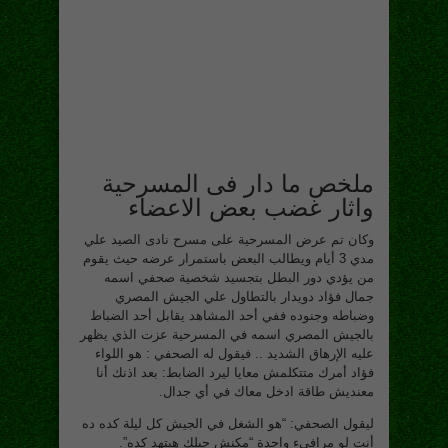
ملخص ما دار فى المسرحية
واثار غضب بعض الاعضاء
وكان تم عرض المسرحية على مسرح نادى الصيد علي
مدي 3 أيام ويطالب البعض باستمرار عرضه حيث يقوم
من يؤدي دور البطل بتجسيد شخصية صحفي اسمه
جمال فؤاد دويدار بالتطاول علي الجيش المصري
وضباطه وجنوده ففي أحد المشاهد يقابل أحد الضباط
بالجيش المصري اسمه في المسرحية عزت الذي يظهر
عليه الإرهاق الشديد .. فيقول له الصحفي : هو اللواء
فؤاد أمرك متتكلمش معايا ليرد الضابط: بعد اذنك أنا
معنديش طاقة ادخل معاك في أي جدال.
ليقول الصحفي: “هو الشغل في الجيش كل ليلة كده ده
أنت لو مرافيء واحدة “مكنش حيلك هيتهد كده”‬.