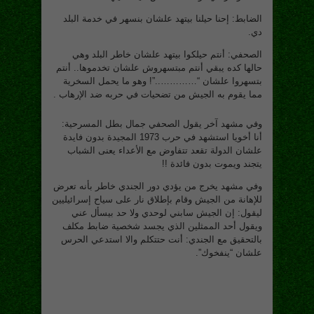
الضابط: إحنا حيلنا بيتهد علشان بنسهر في خدمة البلد
دي.
الصحفي: أنتم حيلكوا بيتهد علشان خاطر البلد وهي
حالها كده يبقي أنتم مبتسهروش علشان تخدموها.. أنتم
بتسهروا علشان “…………..”! وهو ما يحمل السخرية
مما يقوم به الجيش من تضحيات في حربه ضد الإرهاب .
وفي مشهد آخر يقول الصحفي جمال بطل المسرحية:
أنا أخويا استشهد في حرب 1973 المجيدة بدون فايدة
علشان الدولة تقعد تتفاوض مع الأعداء يعنى الشباب
يتجند ويموت بدون فائدة !!
وفي مشهد يخرج من يؤدي دور الجندي خاطر بأنه تعرض
للإهانة من الجيش وقام بإطلاق نار على سياح إسرائيليين
ليقول: إن الجيش سابني لوحدي ولا حد بيسأل عني
ويقول أحد الممثلين الذي يجسد شخصية ضابط مكلف
بالتحقيق مع الجندي: أنت حتتكلم والا استدعي الحرس
علشان “ينفخوك”.