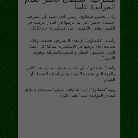
المزايدة علينا
وقال محسن طنطاوي، رئيس نادي الصيد، إن مسرحية
“سليمان خاطر” التي تم عرضها في النادي عرضت في
القصر الثقافي الأنفوشى فى الإسكندرية عام 2016.
وأضاف “طنطاوي”، أن هذه المسرحية خضعت لرقابة
شديدة أثناء عرضها في الإسكندرية، متابعًا “كل أعضاء
النادي يحترمون الوطن والجيش والشرطة، ونعرف
الأصول”.
وأشار” طنطاوي”، إلى أنه لم يشاهد المسرحية بالكامل،
والجزء الذي شاهده لا يوجد به أي إساءة للشرطة أو
الجيش.
ونوه “طنطاوي”، إلى أنه أوقف عرض المسرحية بالنادي
لتفادي المزايدة علي أعضاء النادي.