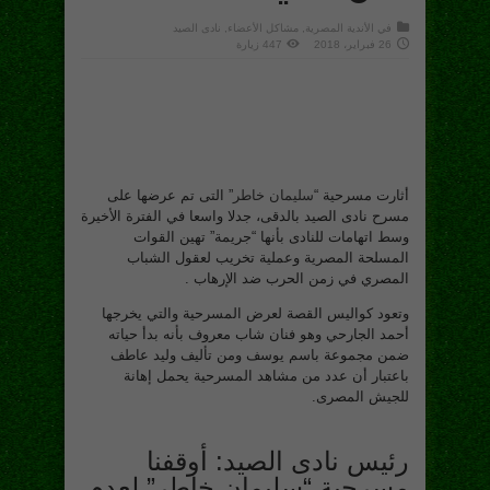
في
الأندية المصرية
,
مشاكل الأعضاء
,
نادى الصيد
26 فبراير، 2018
447 زيارة
أثارت مسرحية “
سليمان خاطر
” التى تم عرضها على
مسرح نادى الصيد بالدقى، جدلا واسعا في الفترة الأخيرة
وسط اتهامات للنادى بأنها “جريمة” تهين القوات
المسلحة المصرية وعملية تخريب لعقول الشباب
المصري في زمن الحرب ضد الإرهاب .
وتعود كواليس القصة لعرض المسرحية والتي يخرجها
أحمد الجارحي وهو فنان شاب معروف بأنه بدأ حياته
ضمن مجموعة باسم يوسف ومن تأليف وليد عاطف
باعتبار أن عدد من مشاهد المسرحية يحمل إهانة
للجيش المصرى.
رئيس نادى الصيد: أوقفنا
مسرحية “سليمان خاطر” لعدم