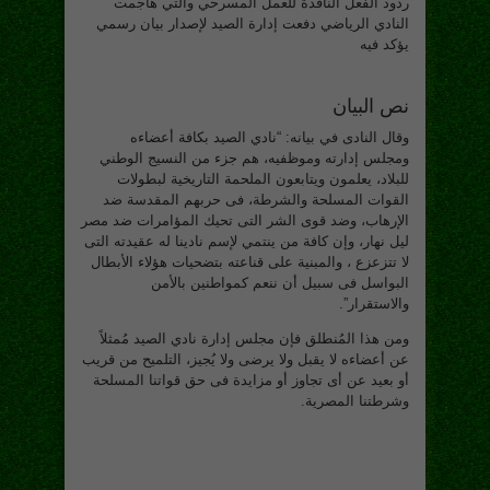
ردود الفعل الناقدة للعمل المسرحي والتي هاجمت
النادي الرياضي دفعت إدارة الصيد لإصدار بيان رسمي
يؤكد فيه
نص البيان
وقال النادى في بيانه: “نادي الصيد بكافة أعضاءه
ومجلس إدارته وموظفيه، هم جزء من النسيج الوطني
للبلاد، يعلمون ويتابعون الملحمة التاريخية لبطولات
القوات المسلحة والشرطة، فى حربهم المقدسة ضد
الإرهاب، وضد قوى الشر التى تحيك المؤامرات ضد مصر
ليل نهار، وإن كافة من ينتمي لإسم نادينا له عقيدته التى
لا تتزعزع ، والمبنية على قناعته بتضحيات هؤلاء الأبطال
البواسل فى سبيل أن ننعم كمواطنين بالأمن
والاستقرار”.
ومن هذا المُنطلق فإن مجلس إدارة نادي الصيد مُمثلاً
عن أعضاءه لا يقبل ولا يرضى ولا يُجيز، التلميح من قريب
أو بعيد عن أى تجاوز أو مزايدة فى حق قواتنا المسلحة
وشرطتنا المصرية.