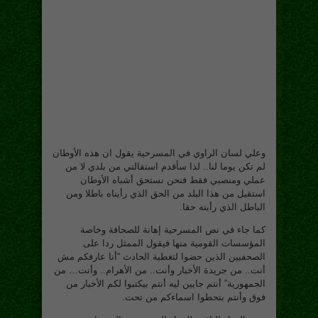
وعلي لسان الراوي في المسرحية يقول ان هذه الأوطان
لم تكن يوما لنا.. لذا سأقدم استقالتي من بلدي لا من
عملي ومنصبي فقط فنحن نستحق أشباه الأوطان
استقيل من هذا البلد من الحق الذي رأيناه باطلا ومن
الباطل الذي رأيته حقا.
كما جاء في نص المسرحية إهانة للصحافة وخاصة
المؤسسات القومية منها فيقول الممثل ردا على
الصحفيين الذين حضوا لتغطية الحادث “أنا عارفكم مش
أنت.. من جريدة الأخبار وأنت.. من الأهرام.. وأنت… من
الجمهورية” أنتم جايين ليه أنتم بيكتبوا لكم الأخبار من
فوق وأنتم بتحطوا اسماءكم من تحت.