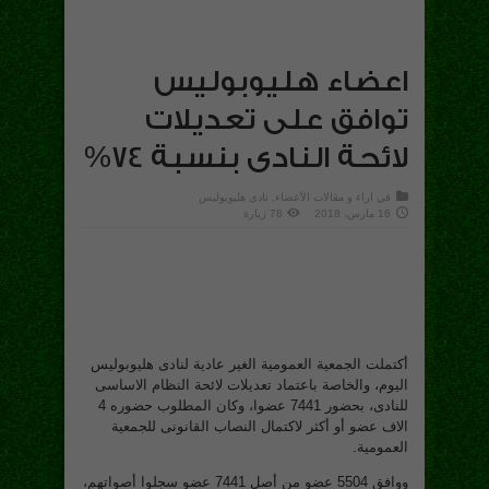
اعضاء هليوبوليس
توافق على تعديلات
لائحة النادى بنسبة 74%
في
اراء و مقالات الأعضاء
,
نادى هليوبوليس
16 مارس، 2018
78 زيارة
أكتملت الجمعية العمومية الغير عادية لنادى هليوبوليس
اليوم، والخاصة باعتماد تعديلات لائحة النظام الاساسى
للنادى، بحضور 7441 عضوا، وكان المطلوب حضوره 4
الاف عضو أو أكثر لاكتمال النصاب القانونى للجمعية
العمومية.
ووافق 5504 عضو من أصل 7441 عضو سجلوا أصواتهم،