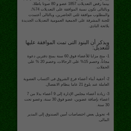
بينما رفض التعديلات 1857 عضو و 80 صوتا باطلا،
وبالتالى تكون نسبة الموافقة على التعديلات 74%،
والمطلوب موافقة ثلثى الحاضرين، وبالتالى أعتمدت
للجنة المشرفة على الجمعية العمومية التعديلات الجديدة
بلائحة النادى.
ويذكر أن البنود التى تمت الموافقة عليها
للتعديل:
1- منح مزايا للأعضاء فوق 60 سنة بمنح دفترين دعوة
مجاناً، وخصم 15% على الرحالات، وخصم 20 % على
الحفلات.
2- أحقية أبناء أعضاء فرع الشروق فى اكتساب العضوية
العاملة عند بلوغ 21 عاما بنظام الانفصال.
3- زيادة أعضاء مجلس الإدارة إلى 9 أعضاء بدلا من 7
اعضاء بإضافة عضوين، عضو فوق 30 سنة، وعضو تحت
30 سنة.
4- تحويل بعض اختصاصات أمين الصندوق إلى المدير
المالى.