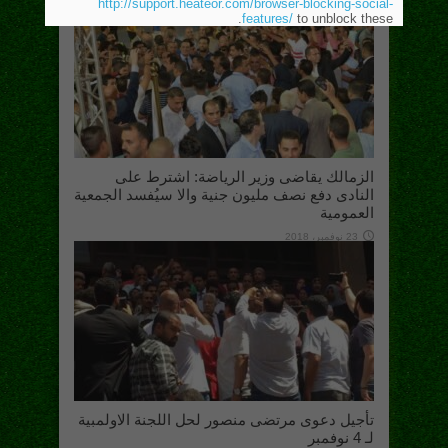
http://support.heateor.com/browser-blocking-social-
features/
to unblock these.
الزمالك يقاضى وزير الرياضة: اشترط على
النادى دفع نصف مليون جنية والا سيُفسد الجمعية
العمومية
23 نوفمبر، 2018
تأجيل دعوى مرتضى منصور لحل اللجنة الاولمبية
لـ 4 نوفمبر