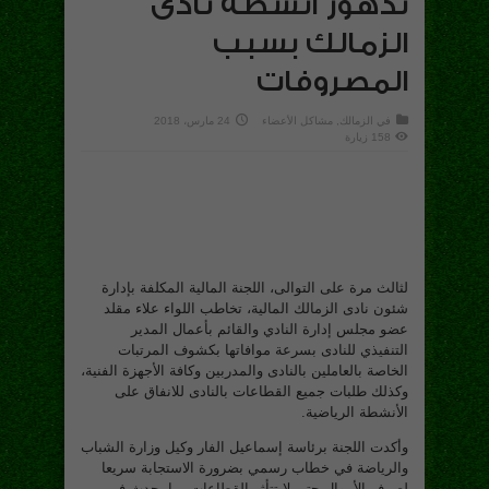
تدهور أنشطة نادى
الزمالك بسبب
المصروفات
في
الزمالك
,
مشاكل الأعضاء
24 مارس، 2018
158 زيارة
لثالث مرة على التوالى، اللجنة المالية المكلفة بإدارة
شئون نادى الزمالك المالية، تخاطب اللواء علاء مقلد
عضو مجلس إدارة النادي والقائم بأعمال المدير
التنفيذي للنادى بسرعة موافاتها بكشوف المرتبات
الخاصة بالعاملين بالنادى والمدربين وكافة الأجهزة الفنية،
وكذلك طلبات جميع القطاعات بالنادى للانفاق على
الأنشطة الرياضية.
وأكدت اللجنة برئاسة إسماعيل الفار وكيل وزارة الشباب
والرياضة في خطاب رسمي بضرورة الاستجابة سريعا
لصرف الأموال حتى لا تتأثر القطاعات بما يحدث في