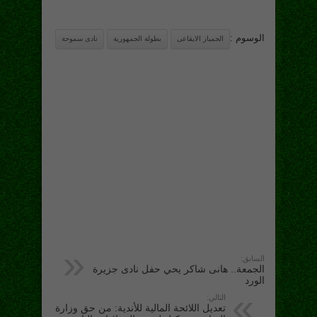
الوسوم :
الجمباز الايقاعى
بطولة الجمهورية
نادى سموحة
السابق:
الجمعة.. هانى شاكر يحي حفل نادى جزيرة
الورد
التالي:
تعديل اللائحة المالية للأندية: من حق وزارة