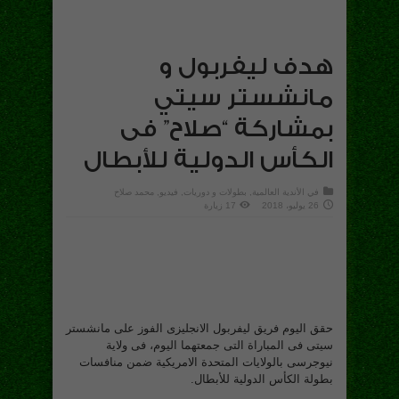
هدف ليفربول و
مانشستر سيتي
بمشاركة “صلاح” فى
الكأس الدولية للأبطال
في
الأندية العالمية
,
بطولات و دوريات
,
فيديو
, محمد صلاح
26 يوليو، 2018
17 زيارة
حقق اليوم فريق ليفربول الانجليزى الفوز على مانشستر
سيتى فى المباراة التى جمعتهما اليوم، فى ولاية
نيوجرسى بالولايات المتحدة الامريكية ضمن منافسات
بطولة الكأس الدولية للأبطال.