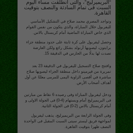
“البريميرليج”، والتى انطلقت مساء اليوم
السبت فى تمام السادثة والنصف بتوقيت
القاهرة.
وتواجد المصري محمد صلاح في التشكيل الأساسي
لليفربول خلال المباراة، والذي يتكون من نفس القوام
الذي خاض المباراة الماضية أمام كريستال بالاس.
وحصل ليفربول على كرة ثابتة على حدود منطقة جزاء
برايتون، ليصوبها أرنولد بشكل رائع ولكن العارضة
تصدت لها بدلًا من الحارس في الدقيقة 15.
وافتتح صلاح التسجيل لليفربول في الدقيقة 23 بعد
تمريرة من فيرمينو داخل منطقة الجزاء ليصوبها صلاح
مباشرة في أقصى الزاوية اليمى للمرمى معلنًا عن أول
أهداف أصحاب الأرض.
ودخل ليفربول المباراة وفى رصيده 6 نقاط من مبارتين
فى البريميرليج أمام ويستهام (4-0) فى الجولة الاولى و
أمام كريستال بالاس (2-0) فى الجولة الثانية.
وفى الجولة الرابعة من البريميرليج، يذهب ليفربول
لمواجهة فريق ليستر سيتى السبت المقبل فى الواحدة
النصف ظهرا بتوقيت القاهرة.