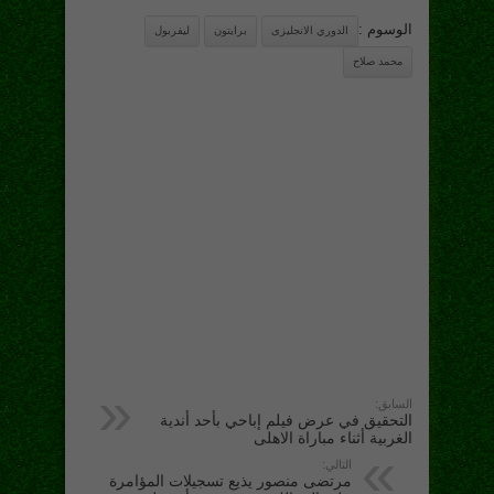
الوسوم :
الدوري الانجليزى
برايتون
ليفربول
محمد صلاح
السابق:
التحقيق في عرض فيلم إباحي بأحد أندية
الغربية أثناء مباراة الاهلى
التالي:
مرتضى منصور يذيع تسجيلات المؤامرة