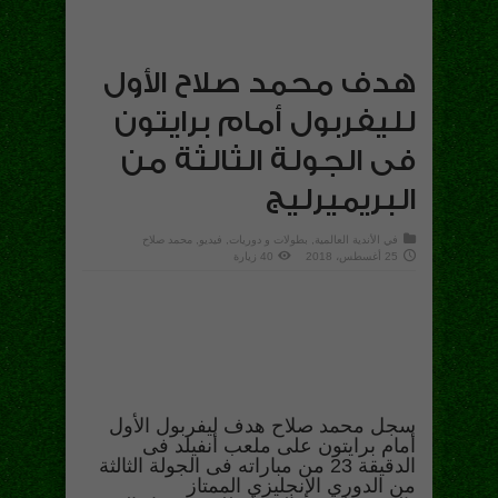
هدف محمد صلاح الأول
لليفربول أمام برايتون
فى الجولة الثالثة من
البريميرليج
في
الأندية العالمية
,
بطولات و دوريات
,
فيديو
, محمد صلاح
25 أغسطس، 2018
40 زيارة
سجل محمد صلاح هدف ليفربول الأول
أمام برايتون على ملعب أنفيلد فى
الدقيقة 23 من مباراته فى الجولة الثالثة
من الدوري الإنجليزي الممتاز