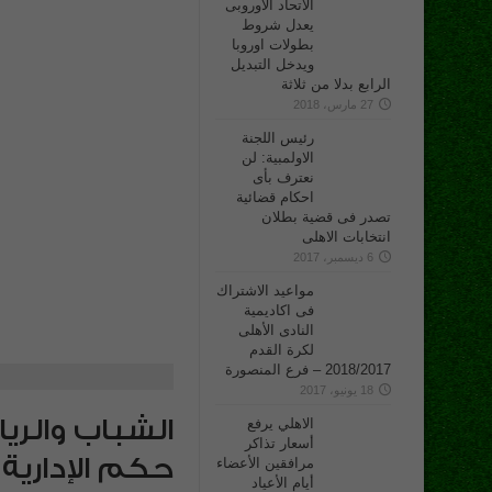
الاتحاد الأوروبى
يعدل شروط
بطولات اوروبا
ويدخل التبديل
الرابع بدلا من ثلاثة
27 مارس، 2018
رئيس اللجنة
الاولمبية: لن
نعترف بأى
احكام قضائية
تصدر فى قضية بطلان
انتخابات الاهلى
6 ديسمبر، 2017
مواعيد الاشتراك
فى اكاديمية
النادى الأهلى
لكرة القدم
2018/2017 – فرع المنصورة
18 يونيو، 2017
الشباب والري
الاهلي يرفع
أسعار تذاكر
حكم الإدارية
مرافقين الأعضاء
أيام الأعياد