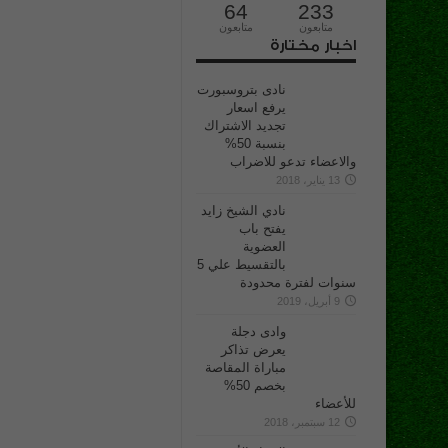
64
233
متابعون
متابعون
اخبار مختارة
نادى بتروسبورت
يرفع اسعار
تجديد الاشتراك
بنسبة 50%
والاعضاء تدعو للاضراب
13 يناير، 2018
نادي الشيخ زايد
يفتح باب
العضوية
بالتقسيط علي 5
سنوات لفترة محدودة
9 أبريل، 2019
وادى دجلة
يعرض تذاكر
مباراة المقاصة
بخصم 50%
للأعضاء
12 سبتمبر، 2018