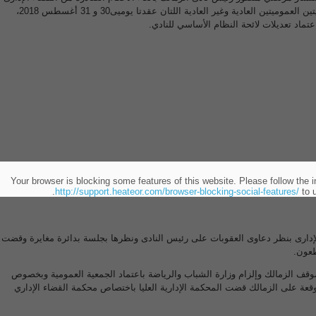
والخاصة بصحة قرارات الجمعيتين العموميتين العادية وغير العادية اللتان عقدتا يوميى30 و 31 أغسطس 2018،
اعتماد تعديلات لائحة النظام الأساسي للنادي.
Your browser is blocking some features of this website. Please follow the i
http://support.heateor.com/browser-blocking-social-features/
to u
دارى بنظر دعاوى العقوبات على رئيس النادى ونظرها بجلسة بدائرة مغايرة وقضت
طعون.
 الزمالك وإلزام وزارة الشباب والرياضة باعتماد الجمعية العمومية وبخصوص
وقعة على الزمالك قضت المحكمة الإدارية العليا باختصاص محكمة القضاء الإداري