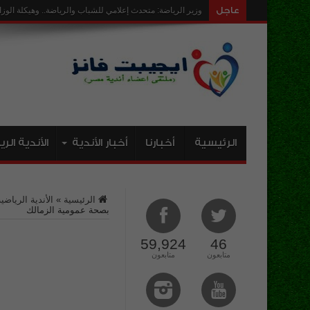
عاجل
ارض نادى رويال حق
الرئيسية
أخبارنا
أخبار الأندية
الأندية الر
الرئيسية
»
الأندية الرياضية
بصحة عمومية الزمالك
59,924
46
متابعون
متابعون