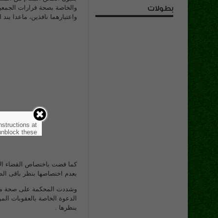
بطولات
واعتبارهما نافذين، ماعدا بند 
nstructions at
nblock these.
كما قضت باختصاص القضاء الإ
بعدم اختصاصها بنظر باقى ال
وشددت المحكمة على صحة موقف
الدعوة الخاصة بالعقوبات الم
بنظرها .