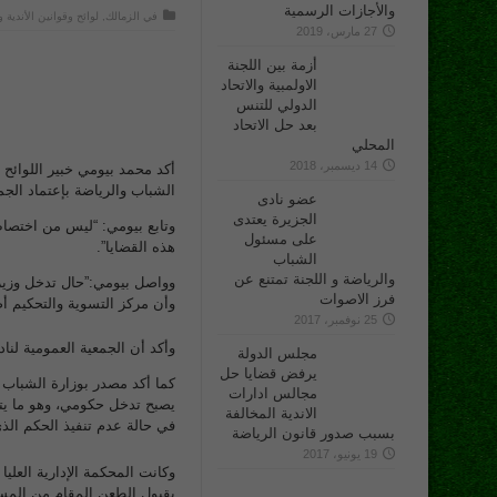
والأجازات الرسمية
في
الزمالك
,
لوائح وقوانين الأندية 
27 مارس، 2019
أزمة بين اللجنة
الاولمبية والاتحاد
الدولي للتنس
بعد حل الاتحاد
المحلي
14 ديسمبر، 2018
أكد محمد بيومي خبير اللوائح أ
الشباب والرياضة بإعتماد الجمع
عضو نادى
الجزيرة يعتدى
وتابع بيومي: “ليس من اختصاص
على مسئول
هذه القضايا”.
الشباب
والرياضة و اللجنة تمتنع عن
وواصل بيومي:”حال تدخل وزير
فرز الاصوات
وأن مركز التسوية والتحكيم أ
25 نوفمبر، 2017
وأكد أن الجمعية العمومية لناد
مجلس الدولة
يرفض قضايا حل
مجالس ادارات
يصبح تدخل حكومي، وهو ما يترت
الاندية المخالفة
في حالة عدم تنفيذ الحكم الذ
بسبب صدور قانون الرياضة
19 يونيو، 2017
بقبول الطعن المقام من المست