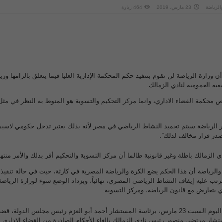
والرياضة
23 مارس، 2019
464 زيارة
ن وزارة الرياضة لن تقوم بتنفيذ حكم المحكمة الإدارية العليا فيما يتعلق بالزامها وزي
ية العمومية لنادي الزمالك.
 محكمة القضاء الاداري، وانما مركز التحكيم والتسوية هو المنوط به النظر في مثل
 الرياضة سيتم تجميد النشاط الرياضي في مصر لأنه بذلك يعتبر تدخل حكومي لاسيم
صدر قرار مخالف لذلك”.
ي الزمالك باطلة وغير قانونية طالما أن مركز التسوية والتحكيم أقر بذلك والأمر منته
كما أكد مصدر بوزارة الشباب والرياضة ‎أن هذا الحكم يضع الكرة والرياضة المصرية في كارثة، حيث في حالة تنفيذ
ب عليه إيقاف النشاط الرياضي المصري، نهائياً، ويزداد الوضع سوء لوزارة الرياضة
ي يتعارض مع قانون الرياضة، ومركز التسوية.
وكانت المحكمة الإدارية العليا اليوم السبت 23 مارس، برئاسة المستشار أحمد أبو العزم رئيس مجلس الدولة، 
شار مرتضي منصور رئيس نادى الزمالك بالغاء الأحكام الصادرة من القضاء الإدارى