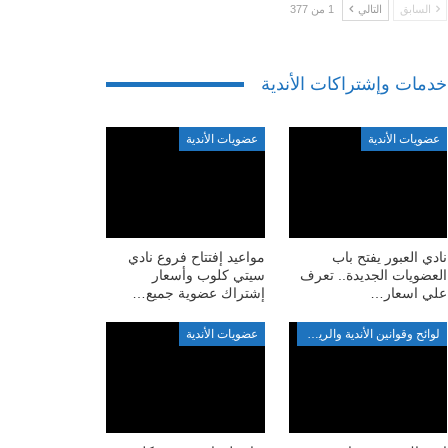
السابق
التالي
1 من 377
خدمات وإشتراكات الأندية
عضويات الأندية
عضويات الأندية
نادي العبور يفتح باب
مواعيد إفتتاح فروع نادي
العضويات الجديدة.. تعرف
سيتي كلوب وأسعار
علي اسعار…
إشتراك عضوية جميع…
لوائح وقوانين الأندية والرياضة
عضويات الأندية