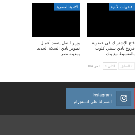
عضويات الأندية
الأندية المصرية
فتح الإشتراك في عضوية
وزير النقل يتفقد أعمال
فروع نادي سيتي كلوب
تطوير نادي السكة الحديد
بالتقسيط مع بنك…
بمدينة نصر..…
السابق
التالي
1 من 104
Instagram
انضم لنا علي انستجرام