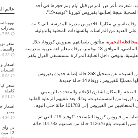
ف
، شعرت بأعراض المرض قبل أيام وتم حجزها في أحد
عالم ال
حية نتيجة إصابتها بفيروس كورونا “كوفيد-19”.
اة تاسوني مكاريا اقلاديوس مديرة المدرسة التى كانت
سيارات توي
 علي العديد من الدراسات والشهادات المحلية والدولية.
7:55 مساءً ,26-01-2022
، متأثؤين بإصابتهم بفيروس كورونا، خلال
الإسبوع الماضي، كان أخرهم، يوم الأربعاء الماضي، الموافق 18 نوفمبر، بوفاة معلم لغة عربية بمدرسة
والضمان
 التعليمية، وتوفي داخل العناية المركزة بمستشفى العزل بكفر
9:38 مساءً ,18-11-2021
السيدان 
يُذكر أن وزارة الصحة والسكان، أعلنت أمس السبت، عن تسجيل 358 حالة إصابة جديدة بفيروس
5:05 مساءً ,11-10-2021
ًا للفيروس، ووفاة 14 حالة جديدة.
كاملة
 الصحة والسكان لشئون الإعلام والمتحدث الرسمي
6:21 مساءً ,29-09-2021
9 متعافيًا من فيروس كورونا من المستشفيات، وذلك بعد تلقيهم الرعاية الطبية
من الفيروس إلى 101783 حالة حتى اليوم.
مصر
وأضاف “مجاهد” أن إجمالي عدد حالات الإصابة من فيروس كورونا المُستجد “كوفيد-19″، التي تم
4:30 مساءً ,25-09-2021
تسجيلها في مصر منذ بداية الجائحة وحتى أمس السبت، بلغ 112676 حالة من ضمنهم 101783 حالة
L3 موديل 2022