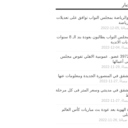
بار
الرياضة بمجلس النواب توافق على تعديلات
رياضة
أعضاء بمجلس النواب يطالبون بعودة بند الـ 8 سنوات
ات الاندية
بحضور 3972 عضو.. عمومية الاهلي تفوض مجلس
ى أعمالها
شقق في المنصورة الجديدة ومعلومات عنها
لشقق في مدينتي وسعر المتر فى كل مرحلة
ط
ة الهوية بعد عودة بث مباريات كأس العالم
لى