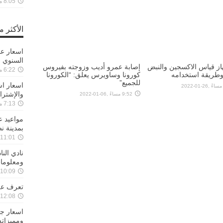
8:05 مساءً ,28-08-2021
الأكثر 
السنوي 
ز قياس الاكسجين والنبض
إصابة عمرو أديب وزوجته بفيروس
6:22 مساءً ,22-01-2020
 وطريقة استخدامه
كورونا وساويرس يعلق: “الكورونا
للجميع”
اسعار اش
والإشترا
9:52 مساءً ,06-01-2022
7:13 مساءً ,17-01-2020
مواعيد 
بمدينة ن
11:01 مساءً ,27-11-2019
نادي الن
ومعلوما
10:09 مساءً ,29-08-2019
تعرف علي
12:08 مساءً ,25-08-2019
ومميزاته