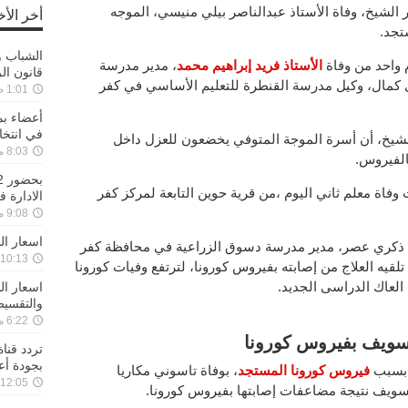
 الشيخ، وفاة الأستاذ عبدالناصر بيلي منيسي، الموجه
أخر الأخ
تجد.
الشباب و
 واحد من وفاة
الأستاذ فريد إبراهيم محمد
، مدير مدرسة
قانون ال
ى كمال، وكيل مدرسة القنطرة للتعليم الأساسي في كفر
1:01 صباحًا ,05-12-2022
في انتخاب
لشيخ، أن أسرة الموجة المتوفي يخضعون للعزل داخل
8:03 مساءً ,04-12-2022
الفيروس.
اة معلم ثاني اليوم ،من قرية حوين التابعة لمركز كفر
الادارة ف
9:08 مساءً ,29-11-2022
اسعار ال
اذ ذكري عصر، مدير مدرسة دسوق الزراعية في محافظة كفر
10:13 مساءً ,27-11-2022
يه العلاج من إصابته بفيروس كورونا، لترتفع وفيات كورونا
اسعار ا
والتقسي
6:22 مساءً ,27-11-2022
سويف بفيروس كورونا
تردد قنا
بجودة أع
 بسبب
فيروس كورونا المستجد
، بوفاة تاسوني مكاريا
12:05 صباحًا ,26-11-2022
ويف نتيجة مضاعفات إصابتها بفيروس كورونا.