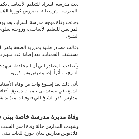
نعت مدرسة السرايا للتعليم الأساسي بكفر
بالمدرسة، إثر إصابته بفيروس كورونا المُس
وجاءت وفاة موجه مدرسة السرايا، بعد يوم
المرابعين للتعليم الأساسي، وزوجته سلو
الشيخ.
وقالت مصادر طبية بمديرية الصحة بكفر ا
مستشفى الحميات، بعد إصابة عدد منهم ب
وأضافت المصادر الي أن المحافظة شهدت وف
الشيخ، متأثراً بإصابته بفيروس كورونا.
يأتي ذلك بعد إسبوع واحد من وفاة الأست
الشيخ، في مستشفى حميات دسوق، أثناء تلق
بمدارس كفر الشيخ الي 5 وفيات منذ بداية العاك الدراسى الجديد.
وفاة مديرة مدرسة خاصة ببني 
وشهدت المدارس حالة وفاة أمس السبت
اقلاديوس مدارس سان جورج للغات ببني س