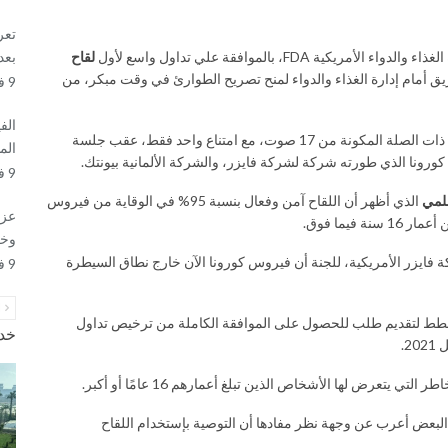
تعر
بعد 
FD، بالموافقة علي تداول واسع لأول
لقاح
د الطريق أمام إدارة الغذاء والدواء لمنح تصريح الطوارئ في وقت مبكر، من
9 فبراير, 2021
الف
وجاء تصويت اللجنة الاستشارية للقاحات والمنتجات البيولوجية ذات الصلة المكونة من 17 صوت، مع امتناع واحد فقط، عقب جلسة
الم
ورونا الذي طورته شركة لشركة فايزر، والشركة الألمانية بيونتك.
9 فبراير, 2021
علمي
الذي أظهر أن اللقاح آمن وفعال بنسبة 95% في الوقاية من فيروس
عزل
وخر
فايزر الأمريكية، للجنة أن فيروس كورونا الآن خارج نطاق السيطرة
9 فبراير, 2021
ا
تخطط لتقديم طلب للحصول على الموافقة الكاملة من ترخيص تداول
خدم
2.
 يتعرض لها الأشخاص الذين تبلغ أعمارهم 16 عامًا أو أكبر.
البعض أعرب عن وجهة نظر مفادها أن التوصية بإستخدام اللقاح