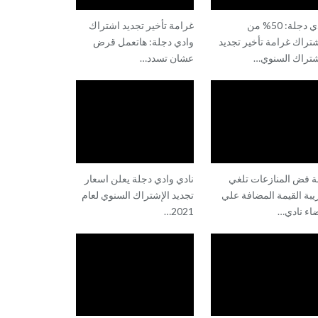
وادي دجلة: 50% من
غرامة تأخير تجديد اشتراك
شتراك غرامة تأخير تجديد
وادي دجلة: هاتعمل قرض
شتراك السنوي…
عشان تسدد…
ة فض المنازعات تلغي
نادي وادي دجلة يعلن اسعار
بة القيمة المضافة علي
تجديد الإشتراك السنوي لعام
اء نادي…
2021…