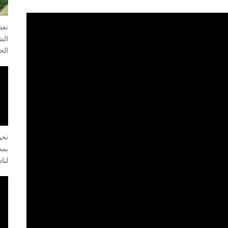
تعد
الش
الج
تحو
بمص
لنا