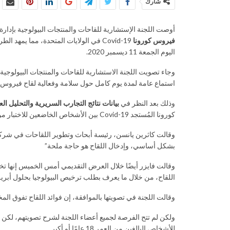
شارك
أوصت اللجنة الإستشارية للقاحات والمنتجات البيولوجية بإدارة الغذاء والدواء الأمريكية A
فيروس كورونا
Covid-19 في الولايات المتحدة، مما يمه
اليوم الجمعة 11 ديسمبر 2020.
استماع عامة لمدة يوم كامل حول سلامة وفعالية لقاح فيروس ك
وذلك بعد النظر في
بيانات نتائج التجارب السريرية والتحليل ال
كورونا المُستجد Covid-19 بين الأشخاص الخاضعين للاختبار من أعمار 16 سنة فيما فوق.
وقالت كاثرين يانسن، رئيسة أبحاث وتطوير اللقاحات في شركة 
بشكل أساسي، وإدخال اللقاح هو حاجة ملحة”
وقالت فايزر أيضًا خلال العرض التقديمي أمس الخميس إنها 
اللقاح، من خلال ما يعرف بطلب ترخيص البيولوجيا بحلول أبريل 021
وقالت اللجنة في تصويتها بالموافقة، إن فوائد اللقاح تفوق المخاطر التي
ولكن لم تتح الفرصة لجميع أعضاء اللجنة لشرح تصويتهم، لكن 
للأشخاص البالغين من العمر 18 عامًا أو أكبر.