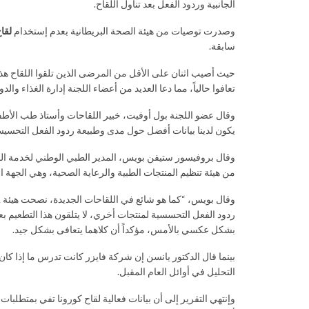
الجانبية وردود الفعل بعد تناول اللقاح.
وصدرت توصيات من هيئة الصحة البريطانية بعدم إستخدام
لقا
سابقة.
حيث أصيب اثنان على الأقل من المرضى الذين تلقوا اللقاح هذ
تعافوا حالياً، مما دعا العديد من أعضاء اللجنة إدارة الغذاء و
وقال عضو اللجنة بول أوفيت، خبير اللقاحات وأستاذ طب الأط
يكون لدينا بيانات أفضل حول مدى وطبيعة ردود الفعل التحسيسة
وقال بروفيسور ستيفن بويس، المدير الطبي الوطني لخدمة الص
من هيئة تنظيم المنتجات الطبية والرعاية الصحية، وهي الجهة الم
ردود الفعل التحسسية لمنتجات أخري، لا يتلقون هذا التطعيم
بشكل عكسي بالأمس، مؤكداً أن كلاهما يتعافى بشكل جيد.
بينما قال الدكتور يانسن إن شركة فايزر كانت تدرس ما إذا ك
التحليل في أوائل العام المقبل.
وإنتهي التقرير إلى أن بيانات فعالية لقاح كورونا تفي بمتطلبات