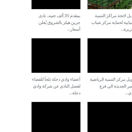
يل لائحة مراكز التنمية
بمقدم 35 ألف جنيه.. نادى
بابية لحماية مركز شباب
جرين هيلز بالشروق يُعلن
زيرة…
أسعار…
يل مركز التنمية الرياضية
أعضاء وادي دجلة تلجأ للقضاء
ر الجديدة الي فرع
لفصل النادي عن شركة وادي
دي…
دجلة…