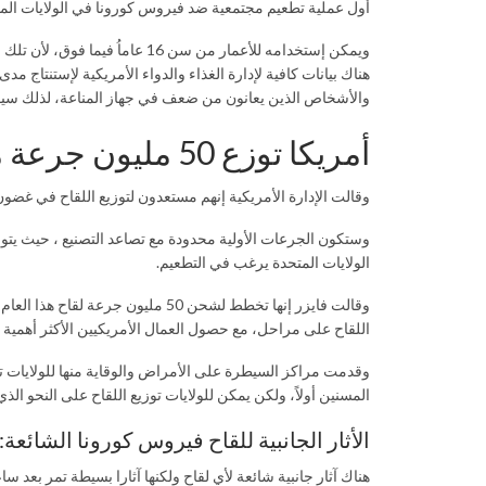
أول عملية تطعيم مجتمعية ضد فيروس كورونا في الولايات المتح
ويمكن إستخدامه للأعمار من سن 16 
والأشخاص الذين يعانون من ضعف في جهاز المناعة، لذلك سيؤج
أمريكا توزع 50 مليون جرعة من لقاح فايزر في 24 ساعة
وقالت الإدارة الأمريكية إنهم مستعدون لتوزيع اللقاح في غضون 24 ساعة من تصريح هئية الغذاء والدواء اليو
وستكون الجرعات الأولية محدودة مع تصاعد التصنيع ، حيث ي
الولايات المتحدة يرغب في التطعيم.
اللقاح على مراحل، مع حصول العمال الأمريكيين الأكثر أهمية 
وقدمت مراكز السيطرة على الأمراض والوقاية منها للولايات تو
المسنين أولاً، ولكن يمكن للولايات توزيع اللقاح على النحو الذي 
الأثار الجانبية للقاح فيروس كورونا الشائعة:
هناك آثار جانبية شائعة لأي لقاح ولكنها آثارا بسيطة تمر بعد 