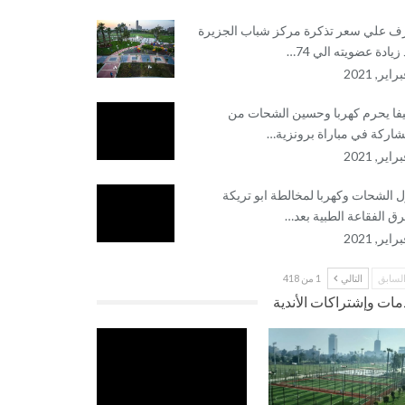
ف علي سعر تذكرة مركز شباب الجزيرة
زيادة عضويته الي 74…
يفا يحرم كهربا وحسين الشحات من
شاركة في مباراة برونزية…
 الشحات وكهربا لمخالطة ابو تريكة
ق الفقاعة الطبية بعد…
لسابق
التالي
1 من 418
ات وإشتراكات الأندية