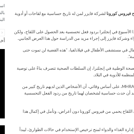
اسع
ح فيروس كورونا
لشركة فايزر لمن له تاريخ حساسية مع لقاحات أو أدوية
الب
ا الأسبوع في إنجلترا بردود فعل تحسسية بعد الحصول على اللقاح، ولكن
ا
الدواء وشركة فايزر إلى إجراء مزيد من الدراسة حول هذا العرض الجانبي.
أخر
فال في مستشفى الأطفال في فيلادلفيا، “هذه القضية لن تموت حتى
.”.
حة الوطنية في إنجلترا، إن السلطات الصحية تتصرف بناءً على توصية
نظمة للأدوية في البلاد.
وقال بويس، “كما هو شائع في اللقاحات الجديدة، نصحت هيئة MHRA، على أساس وقائي، أن الأشخاص الذين لديهم تاريخ كبير من
 بعد أن حدث حساسية لشخصان لهما تاريخ من ردود الفعل التحسسية
ان اللقاح يحمي من فيروس كورونا دون أعراض، وتأمل في إكمال هذا
 إدارة الغذاء والدواء لمنح ترخيص الإستخدام في حالات الطوارئ، ليبدأ