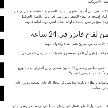
دة الأمريكية.
عاماُ فيما فوق، لأن تلك الفئات هي التي أُجريت عليهم التجارب السريرية السابقه، ولكن لم تكن
هناك بيانات كافية لإدارة الغذاء والدواء الأمريكية لإستنتاج مدى آمان إستخدام اللقاح للأطفال دون سن 16 عاماً، والنساء الحوامل
ل منح ترخيص إستخدام لهذة الفئات لحين ثبوت آمانه عليهم.
م.
توقع المسؤولون أن الأمر سيستغرق شهورًا لتحصين كل شخص في
وقالت فايزر إنها تخطط لشحن 50 مليون جرعة لقاح هذا العام ، تكفي لتطعيم وتحصين 25 مليون شخص. ومن المتوقع أن يتم توزيع
والأشخاص المرضي عليه أولاً.
صيات بإعطاء الأولوية للعاملين في مجال الرعاية الصحية ودور رعاية
تراه مناسباً.
ساعات من تناول اللقاح، تتمثل في إرتفاع بسيط في درجة الحرارة، وألم أو