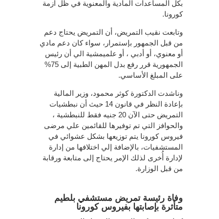
بكل المساعدات المادية والمعنوية في ظل أزمة
كورونا.
وتابعت نقيب التمريض، أن التمريض يحتاج دعم
من قبل الجمهور بإستمرار، سواء كان دعم مادي
أو معنوي، أو أدبي ، أو علميمشية الي أن رئيس
الجمهورية قرر رفع بدل المهن الطبية إلى 75%
على المبلغ الأساسي.
وناشدت الدكتورة كوثر محمود، وزير المالية
بإعادة النظر في قانون 14 حيث أن نبطشيات
التمريض حتى الآن 20 جنيه فقط للنبطشية ،
والحوافز التي تم توفيرها للقائمين علي مرضى
فيروس كورونا يتم توزيعها بشكل عشوائي في
المستشفيات، بالإضافة إلي اختلافها من إدارة
لإدارة أُخرى لذلك الإمر يحتاج إلى متابعة ورقابة
من قبل الوزارة.
وفاة رئيسة تمريض مستشفي بلطيم
متأثرة بإصابتها بفيروس كورونا