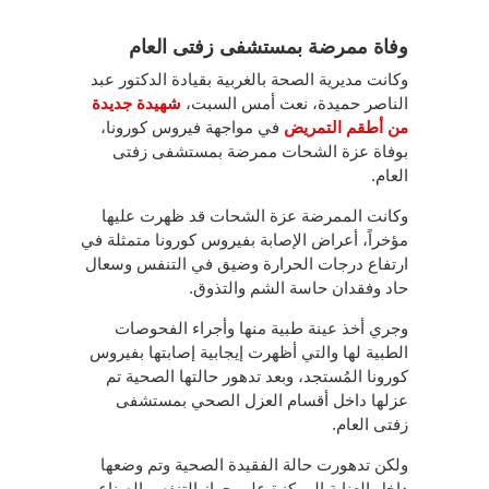
وفاة ممرضة بمستشفى زفتى العام
وكانت مديرية الصحة بالغربية بقيادة الدكتور عبد
الناصر حميدة، نعت أمس السبت،
شهيدة جديدة
من أطقم التمريض
في مواجهة فيروس كورونا،
بوفاة عزة الشحات ممرضة بمستشفى زفتى
العام.
وكانت الممرضة عزة الشحات قد ظهرت عليها
مؤخراً، أعراض الإصابة بفيروس كورونا متمثلة في
ارتفاع درجات الحرارة وضيق في التنفس وسعال
حاد وفقدان حاسة الشم والتذوق.
وجري أخذ عينة طبية منها وأجراء الفحوصات
الطبية لها والتي أظهرت إيجابية إصابتها بفيروس
كورونا المُستجد، وبعد تدهور حالتها الصحية تم
عزلها داخل أقسام العزل الصحي بمستشفى
زفتى العام.
ولكن تدهورت حالة الفقيدة الصحية وتم وضعها
داخل العناية المركزة على جهاز التنفس الصناعي