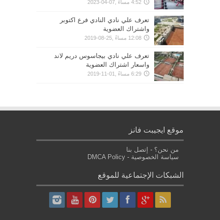
4:52 مساءً ,07-04-2023
تعرف علي نادي النادي فرع اكتوبر
واشتراك العضوية
12:08 مساءً ,25-08-2019
تعرف علي نادي بيجاسوس دريم لاند
واسعار اشتراك العضوية
6:29 مساءً ,01-11-2019
موقع ايجيبت فانز
من نحن؟
-
إتصل بنا
سياسة الخصوصية
-
DMCA Policy
الشبكات الإجتماعية للموقع