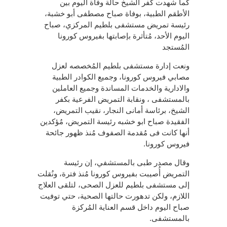
كما شهدت كفر الشيخ حالة وفاة اليوم بين
الأطقم الطبية، بوفاة صباح مصطفى أبو خشبة،
رئيسة تمريض مستشفى بلطيم المركزي، صباح
اليوم الأحد، مُتأثرة بإصابتها بفيروس كورونا
المُستجد
ونعت إدارة مستشفى بلطيم المُخصصه لعزل
مصابي فيروس كورونا، وجميع الكوادر الطبية
والادارية والخدمات المساندة وجميع العاملين
بالمستشفى ، ونقابة التمريض الفرعية بكفر
الشيخ، برئاسة أمانى النجار، نقيب التمريض،
الفقيدة صباح ابو خشبه رئيسة التمريض، مُؤكدين
أنها كانت فى مُقدمة الصفوف مُنذ ظهور جائحة
فيروس كورونا.
وقال مصدر طبى بالمستشفي، إن رئيسة
التمريض أُصيبت بفيروس كورونا مُنذ فترة، ونُقلت
إلى مستشفى بلطيم للعزل الصحى، لتلقى العلاج
اللازم، ولكن تدهورت حالتها الصحية، حتي توفيت
صباح اليوم داخل قسم العناية المُركزة
بالمستشفى.