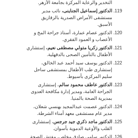
التخدير والرعاية المركزة بجامعة الأزهر.
الدكتور إسماعيل الجناينى،
نائب مدير
مستشفى الأمراض الصدرية بالزقازيق
الأسبق.
الدكتور عصام عمارة، أستاذ جراحة المخ و
الأعصاب و العمود الفقري.
الدكتور زكريا متولي مصطفى نعيم،
إستشاري
الأطفال بالتأمين الصحى بالدقهلية.
الدكتور يوسف سيد أحمد عبد الخالق،
إستشارى طب الأطفال‎ ‎بمستشفى ساحل
سليم المركزى بأسيوط.
الدكتور عاطف محمود سالم
، إستشارى
الجراحة العامة، ومدير إدارة مكافحة العدوى
بمديرية الصحة بالمنيا.
الدكتور عصمت عبدالمجيد بهنسي شعلان،
مدير عام مستشفى معهد أمناء الشرطة.
الدكتور ماجد ذكري جيد جرجس
، إستشارى
القلب والأوعية الدموية بأسوان.
الدكتور سامى صادق مخلص، مفتش الصحة