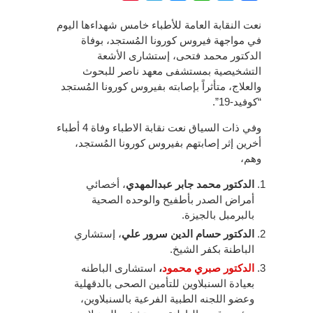
نعت النقابة العامة للأطباء خامس شهداءها اليوم
في مواجهة فيروس كورونا المُستجد، بوفاة
الدكتور محمد فتحى، إستشارى الأشعة
التشخيصية بمستشفى معهد ناصر للبحوث
والعلاج، متأثراً بإصابته بفيروس كورونا المُستجد
“كوفيد-19”.
وفي ذات السياق نعت نقابة الاطباء وفاة 4 أطباء
أخرين إثر إصابتهم بفيروس كورونا المُستجد،
وهم،
الدكتور محمد جابر عبدالمهدي
، أخصائي
أمراض الصدر بأطفيح والوحده الصحية
بالبرمبل بالجيزة.
الدكتور حسام الدين سرور علي
، إستشاري
الباطنة بكفر الشيخ.
الدكتور صبري محمود
،
استشارى الباطنه
بعيادة السنبلاوين للتأمين الصحى بالدقهلية
وعضو اللجنه الطبية الفرعية بالسنبلاوين،