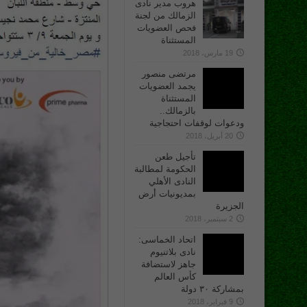
هروب مدير نادى
الزمالك من لجنة
فحص العضويات
المستثناة
19 مارس، 2018
مرتضى منصور
يجمد العضويات
المستثناة
بالزمالك..
ودعوات لوقفات احتجاجية
20 أبريل، 2018
تأجيل طعن
الحكومة لمطالبة
النادى الأهلي
بمديونيات أرض
الجزيرة
2 سبتمبر، 2018
اتحاد الخماسى:
نادى بلاتنيوم
جاهز لاستضافة
كأس العالم
بمشاركة ٣٠ دولة
9 فبراير، 2018