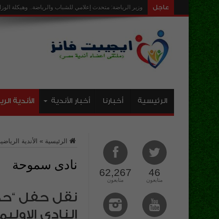
عاجل
ارض نادى رويال حق انتفاع لمدة 35 عام ومهله عامين
الرئيسية
أخبارنا
أخبار الأندية
الأندية الر
الرئيسية
»
الأندية الرياضية
نادى سموحة
62,267
46
متابعون
متابعون
نقل حفل “حما
النادى الاولي