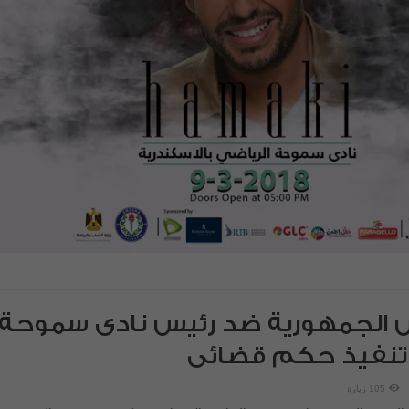
الجمهورية ضد رئيس نادى سموحة
 تنفيذ حكم قضائى
105 زيارة