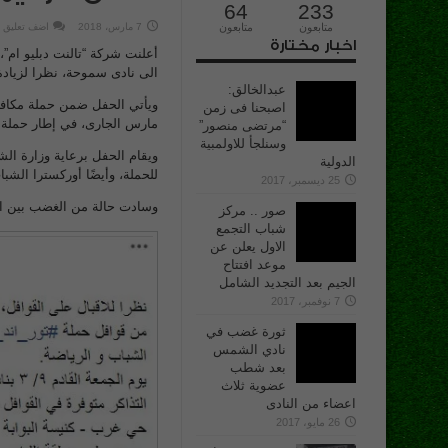
64
233
متابعون
متابعون
7 مارس، 2018
اضف تعليق
اخبار مختارة
أعلنت شركة “تالنت دبليو ام”
الى نادى سموحة، نظرا لزيادة ال
عبدالخالق:
اصبحنا فى زمن
مارس الجارى، في إطار حملة 
“مرتضى منصور”
وسنلجأ للاولمبية
ويقام الحفل برعاية وزارة ال
الدولية
للحملة، وأيضًا أوركسترا الشبا
25 ديسمبر، 2017
وسادت حالة من الغضب بين اعض
صور .. مركز
شباب التجمع
الاول يعلن عن
موعد افتتاح
الجيم بعد التجديد الشامل
7 نوفمبر، 2017
ثورة غضب في
نادي الشمس
بعد شطب
عضوية ثلاث
اعضاء من النادى
26 مايو، 2017