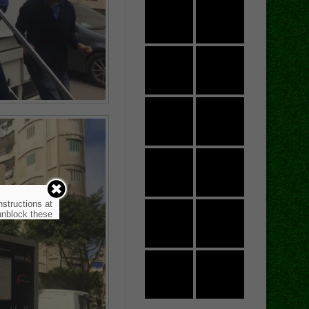
nstructions at
nblock these.