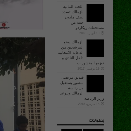
اللجنة المالية
للزمالك تسدد
نصف مليون
جنية من
مستحقات ريكاردو
19 أبريل، 2018
الزمالك يمنع
المرشحين من
الدعاية الانتخابية
داخل النادى و
توزيع المنشورات
19 نوفمبر، 2017
فيديو: مرتضى
منصور يستقيل
من رئاسة
الزمالك ويتوعد
وزير الرياضة
18 مارس، 2018
بطولات