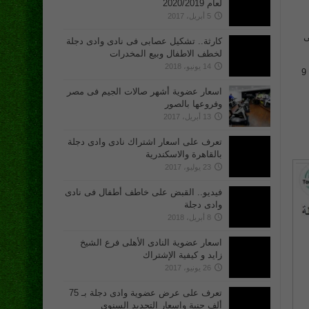
لعام 2020/2019
5 أبريل، 2017
ى
كارثة.. تشكيل عصابى فى نادى وادى دجلة
لخطف الاطفال وبيع المخدرات
14 يونيو، 2018
ويأتي الحفل ضمن حملة مكافحة فيروس سى “تور اند كيور” بمدينة الإسكندرية، ويقام يوم الجمعة المقبل الموافق 9
اسعار عضوية أشهر صالات الجيم فى مصر
وفروعها بالصور
13 أبريل، 2017
تعرف على اسعار اشتراك نادى وادى دجلة
بالقاهرة والاسكندرية
23 يوليو، 2017
فيديو.. القبض على خاطف أطفال فى نادى
وادى دجلة
8 أبريل، 2018
اسعار عضوية النادى الأهلى فرع الشيخ
زايد و كيفية الإشتراك
26 يونيو، 2017
تعرف على عرض عضوية وادى دجلة بـ 75
ألف جنية واسعار التجديد السنوى