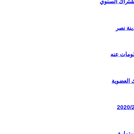
إشتراك السنوي
نة نصر
لومات عنه
 العضوية
ستمارة