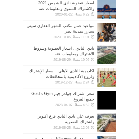
اسعار عضوية نادي الشمس 2021
والاشتراك السنوي ومعلومات عنه
6:22 مساءً ,22-01-2020
مواعيد عمل مكتب الشهر العقاري سيتي
ستارز بمدينة نصر
11:01 مساءً ,05-10-2023
نادي النادي.. اسعار العضوية وشروط
الاشتراك ومعلومات عنه
10:09 مساءً ,29-08-2019
اكاديمية النادي الاهلي.. اسعار الإشتراك
وفروع الأكاديمية بالمحافظات
2:24 مساءً ,27-12-2019
سعر اشتراك جولدز جيم Gold’s Gym
جميع الفروع
4:52 مساءً ,07-04-2023
تعرف علي نادي النادي فرع اكتوبر
واشتراك العضوية
12:08 مساءً ,25-08-2019
سعر اشتراك h2o gym وجميع فروع