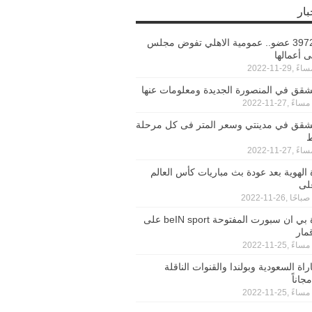
بار
بحضور 3972 عضو.. عمومية الاهلي تفوض مجلس
ى أعمالها
شقق في المنصورة الجديدة ومعلومات عنها
لشقق في مدينتي وسعر المتر فى كل مرحلة
ط
ة الهوية بعد عودة بث مباريات كأس العالم
لى
تردد قناة بي ان سبورت المفتوحة beIN sport على
قمار
اة السعودية وبولندا والقنوات الناقلة
جاناً