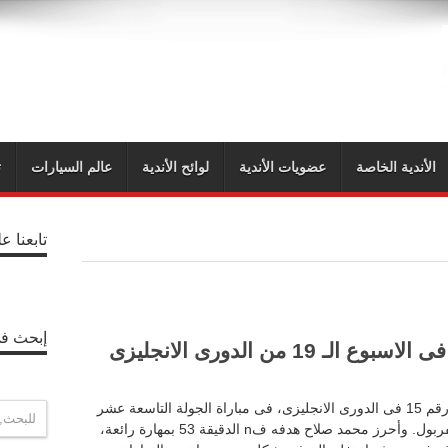
الأندية الخاصة
عضويات الأندية
لوائح الأندية
عالم السيارات
ت
تابعنا ع
إبحث في
 من الدورى الانجليزى
احرز اليوم محمد صلاح لاعب ليفربول، هدفه رقم 15 فى الدورى الانجليزى، فى مباراة الجولة التاسعة عشر
في الدوري الإنجليزي الممتاز بين أرسنال وليفربول. وأحرز محمد صلاح هدفه فn الدقيقة 53 بمهارة رائعة،