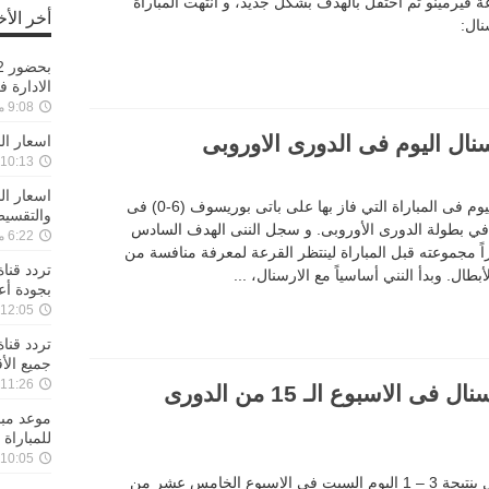
ة فيرمينو ثم احتفل بالهدف بشكل جديد، و انتهت المباراة
أخر الأخ
الادارة ف
9:08 مساءً ,29-11-2022
نال اليوم فى الدورى الاوروبى
اسعار ال
10:13 مساءً ,27-11-2022
اسعار ا
سجل محمد الننى هدفاً رائعاً لفرقه أرسنال اليوم فى المباراة التي فاز بها على باتى بوريسوف (6-0) فى
والتقسي
في بطولة الدورى الأوروبى. و سجل الننى الهدف السادس
6:22 مساءً ,27-11-2022
ي ضمن التأهل لدور الـ 16، متصدراً مجموعته قبل المباراة لينتظر القرعة لمعرفة منافسة من
تردد قنا
بطال. وبدأ النني أساسياً مع الارسنال، ...
بجودة أع
12:05 صباحًا ,26-11-2022
جميع الأ
11:26 مساءً ,25-11-2022
اهداف مانشستر يونايتد و الارسنال فى الاسبوع الـ 15 من الدورى
موعد مبار
للمباراة م
10:05 مساءً ,25-11-2022
حقق مانشستر يونايتد فوزا غاليا على الارسنال بنتيجة 3 – 1 اليوم السبت في الاسبوع الخامس عشر من