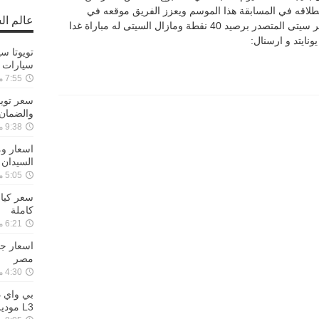
انطلاقه في المسابقة هذا الموسم ويعزز الفريق موقعه في
عالم ال
المركز الثانى برصيد 35 نقطه، خلف مانشستر سيتى المتصدر برصيد 40 نقطة ومازال السيتى له مباراة غدا
ونايتد و ارسنال:
سيارات توي
7:55 مساءً ,26-01-2022
والضمان
9:38 مساءً ,18-11-2021
السيدان 
5:05 مساءً ,11-10-2021
كاملة
6:21 مساءً ,29-09-2021
مصر
4:30 مساءً ,25-09-2021
L3 موديل 2022