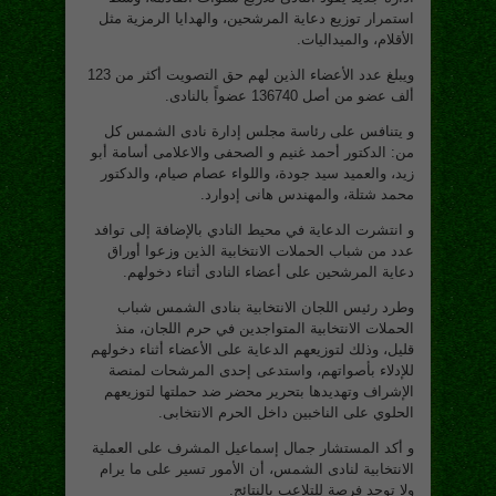
استمرار توزيع دعاية المرشحين، والهدايا الرمزية مثل
الأقلام، والميداليات.
ويبلغ عدد الأعضاء الذين لهم حق التصويت أكثر من 123
ألف عضو من أصل 136740 عضواً بالنادى.
و يتنافس على رئاسة مجلس إدارة نادى الشمس كل
من: الدكتور أحمد غنيم و الصحفى والاعلامى أسامة أبو
زيد، والعميد سيد جودة، واللواء عصام صيام، والدكتور
محمد شتلة، والمهندس هانى إدوارد.
و انتشرت الدعاية في محيط النادي بالإضافة إلى توافد
عدد من شباب الحملات الانتخابية الذين وزعوا أوراق
دعاية المرشحين على أعضاء النادى أثناء دخولهم.
وطرد رئيس اللجان الانتخابية بنادى الشمس شباب
الحملات الانتخابية المتواجدين في حرم اللجان، منذ
قليل، وذلك لتوزيعهم الدعاية على الأعضاء أثناء دخولهم
للإدلاء بأصواتهم، واستدعى إحدى المرشحات لمنصة
الإشراف وتهديدها بتحرير محضر ضد حملتها لتوزيعهم
الحلوي على الناخبين داخل الحرم الانتخابى.
و أكد المستشار جمال إسماعيل المشرف على العملية
الانتخابية لنادى الشمس، أن الأمور تسير على ما يرام
ولا توجد فرصة للتلاعب بالنتائج.