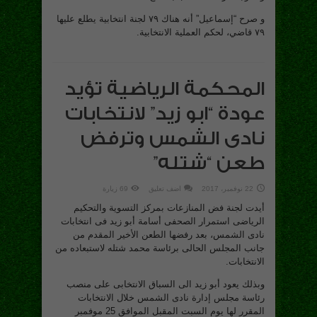
و صرح “إسماعيل” أنه هناك ٧٩ لجنة انتخابية يطلع عليها
٧٩ قاضي، لحكم العملية الانتخابية.
المحكمة الرياضية تؤيد
عودة “ابو زيد” لانتخابات
نادى الشمس وترفض
طعن “شتله”
22 نوفمبر، 2017
اضف تعليق
69 زيارة
أيدت لجنة فض المنازعات بمركز التسوية والتحكيم
الرياضى استمرار الصحفى أسامة أبو زيد فى انتخابات
نادى الشمس، بعد رفضها الطعن الأخير المقدم من
جانب المجلس الحالى برئاسة محمد شتله لاستبعاده من
الانتخابات.
وبذلك يعود أبو زيد الى السباق الانتخابى على منصب
رئاسة مجلس إدارة نادى الشمس خلال الانتخابات
المقرر لها يوم السبت المقبل الموافق 25 موفمبر