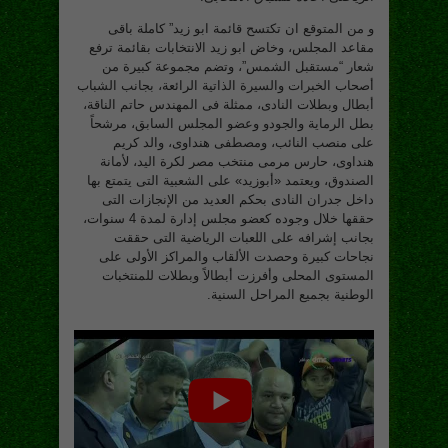
و من المتوقع ان تكتسح قائمة ابو زيد” كاملة باقى
مقاعد المجلس، وخاض ابو زيد الانتخابات بقائمة ترفع
شعار “مستقبل الشمس”، وتضم مجموعة كبيرة من
أصحاب الخبرات والسيرة الذاتية الرائعة، بجانب الشباب
أبطال وبطلات النادى، ممثلة فى المهندس حاتم الناقة،
بطل الرماية والجودو وعضو المجلس السابق، مرشحاً
على منصب النائب، ومصطفى هنداوى، والد كريم
هنداوى، حارس مرمى منتخب مصر لكرة اليد، لأمانة
الصندوق، ويعتمد «أبوزيد» على الشعبية التى يتمتع بها
داخل جدران النادى بحكم العديد من الإنجازات التى
حققها خلال وجوده كعضو مجلس إدارة لمدة 4 سنوات،
بجانب إشرافه على اللعبات الرياضية التى حققت
نجاحات كبيرة وحصدت الألقاب والمراكز الأولى على
المستوى المحلى وأفرزت أبطالاً وبطلات للمنتخبات
الوطنية بجميع المراحل السنية.