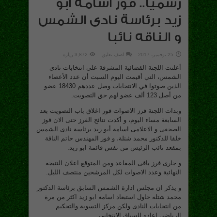
رسميا.. فوز اسامة ابو
زيد برئاسة نادى الشمس
و الناقه نائبا
25 نوفمبر، 2017
اضف تعليق
3,872 زيارة
أعلنت اللجنة القضائية المشرفة على انتخابات نادى
الشمس، التي أقيمت اليوم السبت أن عدد الأعضاء
الذين صوتوا في الانتخابات وصل عددهم 18430 عضو
من أصل 123 ألف عضو لهم حق التصويت.
وبدات اللجنة فرز الاصوات فور اغلاق باب التصويت بعد
السابعة مساء اليوم، و أكدت نتائج الفرز حتى الان فوز
الصحفى و الاعلامى اسامة أبو زيد برئاسة نادى الشمس
خلفا للدكتور محمد شتلة، و فوز المهندس حاتم الناقة
بمقعد نائب الرئيس من نفس قائمة ابو زيد.
و جارى فرز باقى المقاعد ومن المتوقع اعلان النتيجة
النهائية وعدد الاصوات لكل المرشحين منتصف الليل.
و يذكر ان مجلس ادارة الشمس السابق برئاسة الدكتور
محمد شتله حاول استبعاد اسامه ابو زيد اكثر من مرة
من انتخابات النادى ولكن مركز التسوية والتحكيم
الرياضى اعاده للسباق الانتخابى.