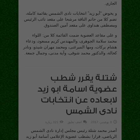
الجارى.
و يخوض “أبو زيد” انتخابات نادى الشمس بقائمة كاملة،
تضم كلا من حاتم الناقة مرشحا على مقعد نائب الرئيس
ومصطفى هنداوى على مقعد أمين الصندوق.
و على مقاعد العضوية ضمت القائمة كلا من: اللواء
محمد سلامة الجوهرى، والمهندس كريم مسعود، ودعاء
هشام بركات، ومها الميرغنى، ومحمد مهران شيدو، ونادر
كحالة، والدكتور محمد شوقى، وآية مدنى، وجمال جمعة.
شتلة يقرر شطب
عضوية اسامة ابو زيد
لابعاده عن انتخابات
نادى الشمس
9 نوفمبر، 2017
اضف تعليق
321 زيارة
أصدر محمد شتلة رئيس مجلس إدارة نادى الشمس
الرياضى، قرارا بشطب عضوية الإعلامى أسامة أبو زيد