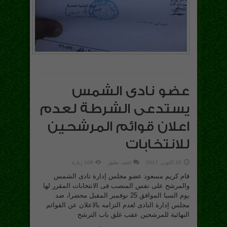
عضو نادى الشمس
يستدعى الشرطة لعدم
اعلان قوائم المرشحين
للانتخابات
20 أكتوبر، 2017
اضف تعليق
108 زيارة
قام كريم مسعود عضو مجلس إدارة نادى الشمس
والمرشح على نفس المنصب فى الانتخابات المقرر لها
يوم السبا الموافق 25 نوفمبر المقبل محضرا، ضد
مجلس إدارة النادى لعدم التزامه بالاعلان عن القوائم
النهائية للمرشحين عقب غلق باب الترشح