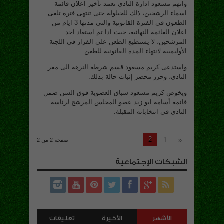
واتهم مسعود ادارة النادى تعمد تأخير اعلان قائمة
اسماء الرشحين، ذلك للحيلولة حتى تنتهى فترة تلقى
الطعون فى الفترة القانونية والتى مدتها 3 ايام من
اعلان القائمة النهائية، حيث اذا تم استعاد احد
المرشحين، لا يستطيع الطعن على القرار فى اللجنة
الأوليمبية لانتهاء المدة القانونية للطعن.
واستدعى كريم مسعود قسم شرطة النزهة الى مقر
النادى، وحرر محضر إثبات حالة بذلك.
ويخوض كريم مسعود سباق العضوية فوق السن ضمن
قائمة أسامة ابو زيد عضو المجلس المرشح لرئاسة
النادى فى انتخاباته المقبلة.
2
1
«
صفحة 2 من 2
الشبكات الإجتماعية
الأشهر
الأخيرة
تعليقات