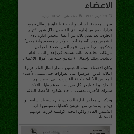
الاعضاء
29 أكتوبر، 2017
اضف تعليق
518 زيارة
قررت مديرية الشباب والرياضة بالقاهرة إبطال جميع
قرارات مجلس إدارة نادي الشمس خلال شهر أكتوبر
الجارى، بعد تقدم ثلاثة من أعضاء مجلس ادارة نادى
الشمس وهم “أسامة أبو زيد وكريم مسعود وآية مدنى”
بشكوى إلى المديرية تتهم 6 من أعضاء المجلس
بارتكاب مخالفات مالية تسببت في إهدار المال العام
بالنادى، وذلك بإجمالى ٧ ملايين جنيه من أموال الأعضاء.
وكان الأعضاء الستة المتهمين باهدار المال العام عزلوا
الثلاثة الذين اعترضوا على القرارات حتى يتسنى لأعضاء
المجلس الـ6 اتخاذ كافة القرارات التي تضمن لهم
النجاح، و اضطهدوا كل من يقف ضدهم طيلة الثلاث
سنوات الأخيرة، بحسب ما جاء بشكوى الأعضاء الثلاثة.
ويذكر ان مجلس ادارة الشمس قام باستبعاد اسامة ابو
زيد و ايه مدنى من الترشح لانتخابات مجلس ادارة
الشمس القادم ولكن اللجنة الاولمبية قررت عودتهم
للانتخابات.