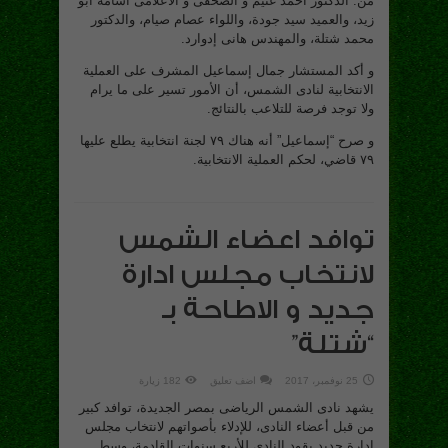
من: الدكتور أحمد غنيم و الصحفى و الاعلامى أسامة أبو
زيد، والعميد سيد جودة، واللواء عصام صيام، والدكتور
محمد شتلة، والمهندس هانى إدوارد.
و أكد المستشار جمال إسماعيل المشرف على العملية
الانتخابية لنادى الشمس، أن الأمور تسير على ما يرام
ولا توجد فرصة للتلاعب بالنتائج.
و صرح “إسماعيل” أنه هناك ٧٩ لجنة انتخابية يطلع عليها
٧٩ قاضي، لحكم العملية الانتخابية.
توافد اعضاء الشمس
لانتخاب مجلس ادارة
جديد و الاطاحة بـ
“شتلة”
25 نوفمبر، 2017
اضف تعليق
182 زيارة
يشهد نادى الشمس الرياضى بمصر الجديدة، توافد كبير
من قبل أعضاء النادى، للإدلاء بأصواتهم لانتخاب مجلس
ادارة جديد يقود النادى للأربع سنوات القادمة، وسط