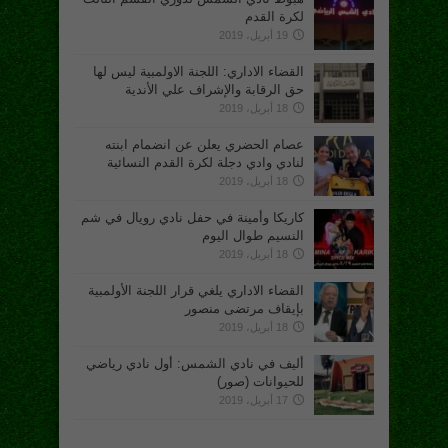
لكرة القدم
19 أبريل، 2019
القضاء الاداري: اللجنة الاولمبية ليس لها
حق الرقابة والإشراف علي الأندية
18 أبريل، 2019
عصام الحضري يعلن عن انضمام ابنته
لنادي وادي دجلة لكرة القدم النسائية
18 أبريل، 2019
كاريكا وأمينة في حفل نادي رويال في شم
النسيم طوال اليوم
18 أبريل، 2019
القضاء الاداري يلغي قرار اللجنة الأولمبية
بإيقاف مرتضى منصور
18 أبريل، 2019
أليف في نادي الشمس: أول نادي رياضي
للحيوانات (صور)
17 أبريل، 2019