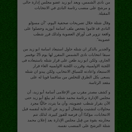
من نادى الشمس، ويعد ابو زيد عضو مجلس إدارة حالى
و مرشح على منصب رئاسة النادى في الانتخابات
المقبلة.
وقال شتلة خلال تصريحات صحفية اليوم، “أن مسؤلو
النادى قد قاموا بفحص ملف اسامة أبوزيد وحصلوا على
واقعة تزوير فى أوراق العضوية ولذلك قرر شطب
عضويتة”.
والجدير بالذكر ان شتله حاول استبعاد اسامة ابو زيد من
سبقا انتخابات نادى الشمس المقرر لها يوم 25 نوفمبر
الجارى، ولكن ابو زيد طعن على قرار شتله باستبعاده فى
اللجنة الاولمبية، وقررت اللجنة الاولمبيه الغاء قرار
الاستبعاد واعادته للسباق الانتخابى، ولكن يبدو ان شتله
يسعى بكل الطرق للتخلص من منافسا قويا له على
مقعد الرئاسة.
و كشف مصدر مقرب من الإعلامى أسامة أبو زيد، أن
مجلس الإدارة برئاسة محمد شتلة، لم يبلغ أبو زيد حتى
الآن بقرار شطب عضويته، وأن ما يتردد حاليًّا مجرد
محاولات لتشتيت وإشغال أبو زيد عن الدعاية لنفسه قبل
الانتخابات، مؤكدًا أن فرصه للفوز كبيرة، لذلك تتم
محاربته بقوة من قِبل مجلس الإدارة بعد إعلان محمد
شتلة الترشح على المنصب نفسه.