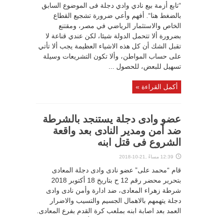
“تابع أزمة بيع نادي وادي دجلة فى الموضوع السابق
بالضغط هنا“. أفهم وأعي ضرورة تشجيع القطاع
الخاص والاستثمار الرياضي في مصر، ومقتنع
بضرورة ألا تتحمل الدولة شيئا، لكن عندي قناعة لا
تقبل الشك أن كل هذه الاشياء العظيمة يجب ألا تأتي
على حساب المواطن، وألا تكون التشريعات وسيلة
تسهيل للبعض، للحصول ...
أكمل القراءة »
عضو وادى دجلة يستنجد بالشرطة
ضد أمن ومدير النادى بعد واقعة
الشروع فى قتل ابنه
12:39 مساءً ,21-10-2018
قام “محمد على” عضو نادى وادى دجلة المعادى
بتحرير محضر رقم 12 ح بتاريخ 18 أكتوبر 2018
شرطة زهراء المعادى، ضد ادارة وأمن نادى وادى
دجلة يتهمهم بالاهمال الجسيم والتسيب والاضرار
العمد بعد اصابة ابنه بملعب كرة القدم بفرع المعادى.