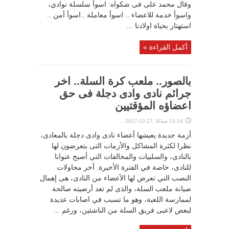
وقال محمد على فى شكواه: اسوأ سلسلة نوادي،
واسوأ خدمة للاعضاء .. اسوأ معاملة ..اسوأ أمن ..
استهتار بحياة اولادنا ...
أكمل القراءة »
بالصور.. ملعب كرة السلة.. اخر
جرائم نادى وادى دجلة فى حق
اعضاؤه المؤقتيين
11:24 صباحًا ,27-10-2017
أزمة جديدة يعيشها أعضاء نادى وادى دجلة بالمعادى،
نظرا لكثرة المشاكل والأزمات التى يتعرضون لها
بالنادى، والسلبيات والمخالفات التي أصبح عنوانا
للنادى، خاصة في الفترة الأخيرة. أخر محاولات
النصب التي تعرض لها الأعضاء من النادى، هى إهمال
صيانة ملعب السلة، والذى لم تعد أرضيته صالحة
لممارسة اللعبة، وهو ما تسبب في اصابات عديدة
لبعض لاعبى فريق السلة من الناشئين، ورغم ...