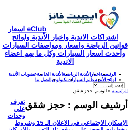
eClub اسعار
اشتراكات الاندية واخبار الأندية ولوائح
قوانين الرياضة واسعار ومواصفات السيارات
وأحدث اسعار السيارات وكل ما يهم اعضاء
الاندية
الرئيسية
اخبار
الأندية الرياضية
الأندية الخاصة
عضويات الأندية
لوائح الأندية
عالم السيارات
تكنولوجيا
اتصل بنا
الرئيسية
»
الوسم:
حجز شقق
تعرف
أرشيف الوسم :
حجز شقق
علي
وحدات
الإسكان الاجتماعي في الاعلان الـ 15 وشروط
وخطوات الحجز علي موقع بنك التعمير والاسكان