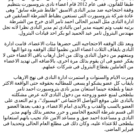
طبقا للقانون، ففى عام 2012 قام اعضاء نادى بتروسبورت بتنظيم
وقفة احتجاجيه ضد مدير النادى الاسبق “ظابط شرطه سابق” وهى
عادة شركة بتروسبورت التى تستعين بظباط الشرطة السابقين فى
ادارة النادى مثل المدير الحالى احمد تامر الذى خرج من الشرطة
برتبه نقيب وتم تعيينه مدير امن بالنادى ثم مدير النادى نظرا لانه نجل
مهندس البترول تامر عبد الحميد ابو بكر احد قيادات البترول.
وبعد تلك الوقفه الاحتجاجيه التى حضرها مئات الاعضاء، قامت ادارة
النادى بايقاف الثلاث اعضاء الذين نظموا لتلك الوقفه ودعوا اليها
ومنعتهم من دخول النادى وذلك من اجل ارهاب باقى الاعضاء حتى لا
يفكر عضو فى ان يقوم بذلك مرة اخرى، بالاضافه الى تهديد الاعضاء
من العاملين بقطاع البترول فى شركات عملهم.
ومرت الايام والسنوات و استمرت ادارة النادى فى نهج الارهاب
بايقاب كل عضو يشكو او يسعى للمطالبه بحقوقه حتى الواقعة الاكثر
عنفا و بلطجة حينما استعان مدير نادى بتروسبورت احمد تامر
ببلطجى لمنع عضو وزوجته من دخول النادى لانه عرض مشكلته
بالنادى على موقع التواصل الاجتماعى “فيسبوك”، و تم التعدى على
العضو بالسب والقذب و بالايدى امام الاعضاء، و ذهب بعدها العضو
الى قسم شرطة التجمع الخامس و حرر محضر بذلك واتهم مدير
النادى و مساعدة احمد صق و مساعد الامن عاد نجيب بانهم استعانوا
ببلطجى للاعتداء عليه، وكان ذلك فى مطلع العام الحالى وتحديدا فى
فبراير الماضى.