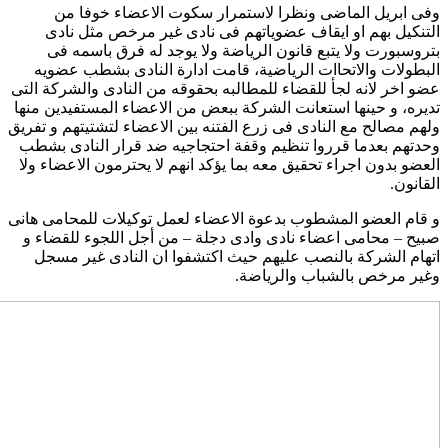
وفى ابريل الماضى ونظرا لاستمرار سكوت الاعضاء خوفا من
التنكيل بهم او ايقاف عضوياتهم فى نادى غير مرخص مثل نادى
بتروسبورت ولا يتبع قانون الرياضة ولا يوجد له فرق باسمه فى
البطولات والاتحاات الرياضية، قامت ادارة النادى بشطب عضويه
عضو اخر لانه لجأ للقضاء للمطالبه بحقوقه من النادى والشركة التى
تديره، و حينها استعانت الشركة ببعض من الاعضاء المستفيدين منها
ولهم مصالح مع النادى فى زرع الفتنه بين الاعضاء لتشتيتهم و تفريق
وحدتهم بعدما قرروا تنظيم وقفة احتجاجيه ضد قرار النادى بشطب
العضو بدون اجراء تحقيق معه بما يؤكد انهم لا يحترمون الاعضاء ولا
القانون.
و قام العضو المشطوب بدعوة الاعضاء لعمل توكيلات للمحامى هانى
صبيح – محامى اعضاء نادى وادى دجلة – من أجل اللجوء للقضاء و
اتهام الشركة بالنصب عليهم حيث اكتشفوا ان النادى غير مسجل
وغير مرخص بالشباب والرياضة.