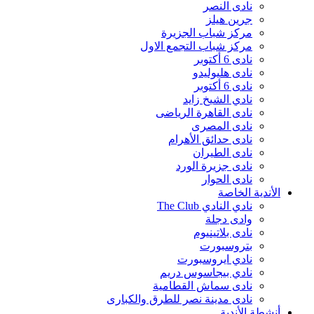
نادى النصر
جرين هيلز
مركز شباب الجزيرة
مركز شباب التجمع الاول
نادى 6 أكتوبر
نادى هليوليدو
نادى 6 أكتوبر
نادي الشيخ زايد
نادى القاهرة الرياضى
نادى المصرى
نادى حدائق الأهرام
نادى الطيران
نادى جزيرة الورد
نادى الحوار
الأندية الخاصة
نادي النادي The Club
وادى دجلة
نادى بلاتينيوم
بتروسبورت
نادي ايروسبورت
نادي بيجاسوس دريم
نادى سماش القطامية
نادى مدينة نصر للطرق والكبارى
أنشطة الأندية