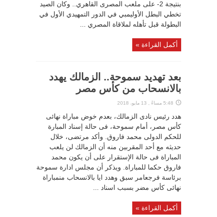
بنتيجة 2- على ملعب المصرى القاهري.. وكان الصيد
تخطي البطل الأوليمبي في الدور التمهيدي الأول في
البطولة قبل تأهله لملاقاة المصري ...
أكمل القراءة »
بعد تهديد سموحة.. الزمالك يهدد
بالانسحاب من كأس مصر
5:48 مساءً , 13 مايو، 2018
هدد رئيس نادى الزمالك، بعدم خوض مباراة نهائى
كأس مصر، أمام سموحة، فى حالة إسناد المبارة
للحكم الدولى محمد فاروق. وأكد مرتضى، خلال
حديثه مع أحد المقربين منه أن الزمالك لن يلعب
المباراة فى حالة الإستقرار على أن يكون محمد
فاروق حكما للمباراة. ويذكر أن مجلس ادارة سموحة
برئاسة فرجعامر سبق وهدد ايا بالانسحاب منمباراة
نهائى كأس مضر بسبب اسناد ...
أكمل القراءة »