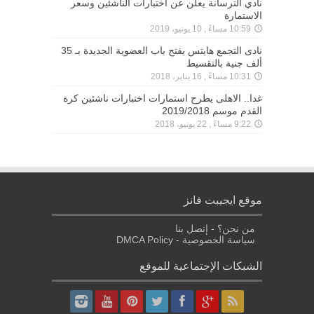
نادي الترسانة يعلن عن اختبارات الناشئين وسعر
الاستمارة
10:59 مساءً , 10 يونيو، 2019
نادى التجمع هايتس يفتح باب العضوية الجديدة بـ 35
ألف جنية بالتقسيط
10:31 مساءً , 16 يناير، 2018
غدا.. الاهلى يطرح استمارات اختبارات ناشئين كرة
القدم موسم 2019/2018
9:22 مساءً , 22 يونيو، 2018
موقع ايجيبت فانز
من نحن؟
-
إتصل بنا
سياسة الخصوصية
-
DMCA Policy
الشبكات الإجتماعية للموقع