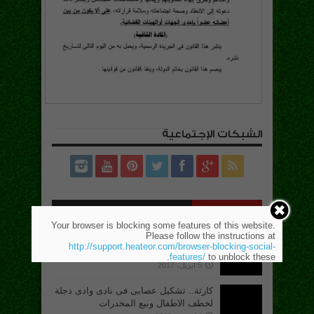
الشبكات الإجتماعية
الأشهر
الأخيرة
تعليقات
Your browser is blocking some features of this website.
Please follow the instructions at
أسعار اشتراكات أشهر الأندية فى مصر
http://support.heateor.com/browser-blocking-social-
لعام 2020/2019
features/
to unblock these.
5 أبريل، 2017
كارثة.. تشكيل عصابى فى نادى وادى دجلة
لخطف الاطفال وبيع المخدرات