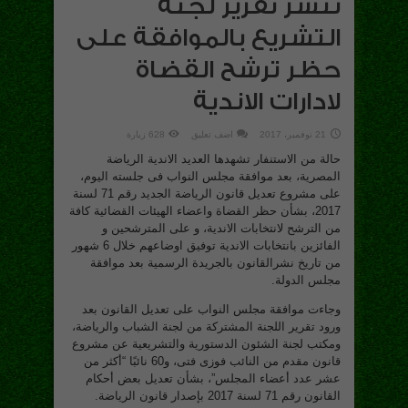
ننشر تقرير لجنة
التشريع بالموافقة على
حظر ترشح القضاة
لادارات الاندية
21 نوفمبر، 2017
اضف تعليق
628 زيارة
حالة من الاستنفار تشهدها العديد الاندية الرياضة
المصرية، بعد موافقة مجلس النواب فى جلسته اليوم،
على مشروع تعديل قانون الرياضة الجديد رقم 71 لسنة
2017، بشأن حظر القضاة واعضاء الهيئات القضائية كافة
من الترشح لانتخابات الاندية، و على المترشحين و
الفائزين بانتخابات الاندية توفيق اوضاعهم خلال 6 شهور
من تاريخ نشرالقانون بالجريدة الرسمية بعد موافقة
مجلس الدولة.
وجاءت موافقة مجلس النواب على تعديل القانون بعد
ورود تقرير اللجنة المشتركة من لجنة الشباب والرياضة،
ومكتب لجنة الشئون الدستورية والتشريعية عن مشروع
قانون مقدم من النائب فوزى فتى، و60 نائبًا “أكثر من
عشر عدد أعضاء المجلس”، بشأن تعديل بعض أحكام
القانون رقم 71 لسنة 2017 بإصدار قانون الرياضة.