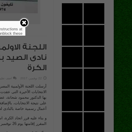
nstructions at
nblock these.
اللجنة الاولم
نادى الصيد با
الكرة
22 نوفمبر، 2017
اضف تعلي
أرسلت اللجنة الأولمبية المصري
بها الدكتور محمود شحاتة، عض
على نتيجة الانتخابات، بالإضا
أعمال رسمية خاصة بالنادى لحين النظر
و بناء عليه قرر اتحاد الكرة، 
المقرر إقامتها يوم 26 نوفمبر الجارى.