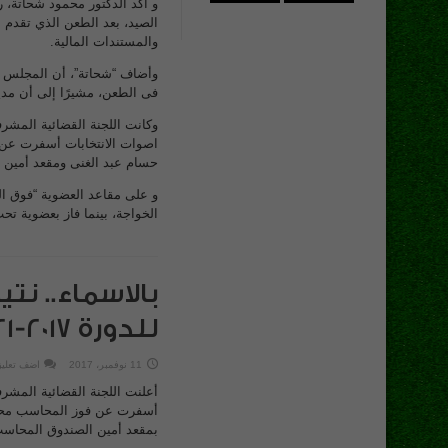
و أكد الدكتور محمود شحاتة، ر
الصيد، بعد الطعن الذي تقدم ب
والمستندات المالية.
وأضاف “شحاتة”، أن المجلس ال
فى الطعن، مشيرًا إلى أن مدير
اصوات الانتخابات أسفرت عن ف
حسام عبد الغنى ومقعد أمين
و على مقاعد العضوية “فوق 
الخواجة، بينما فاز بعضوية تح
بالاسماء.. نت
للدورة 2017-2021
11 نوفمبر، 2017
اضف تعلي
أعلنت اللجنة القضائية المشرف
أسفرت عن فوز المحاسب محمد ا
بمقعد أمين الصندوق المحاس