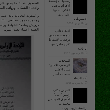
رسميا.. مؤسسة
الصندوق، قد تقدما بطعن على ا
الاهرام ترفض
واعتماد الشيكات ورواتب الم
اطلاق اسمها
على نادى
الاسيوطى
ومحمد محمود عبدالغني نائبً
19 يونيو، 2018
درويش وماجدة الخواجة ورام
الجندى أعضاء تحت السن.
اعضاء نادى
سموحة يجمعون
توقيعات لاسقاط
“فرج عامر” من
الرئاسة
16 ديسمبر، 2017
المتحدث
الرسمى للاهلى:
ستاد الاهلى
سيحمل اسم
أحد الرعاة
27 مارس، 2018
البترول يكلف
رئيس “انبى”
الأسبق المهندس
محمد بدر
برئاسة بتروسبورت