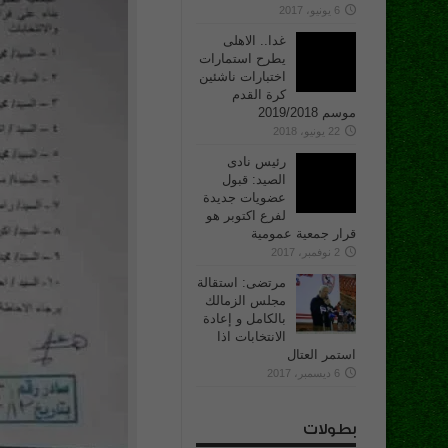
6 يونيو، 2017
غدا.. الاهلى
يطرح استمارات
اختبارات ناشئين
كرة القدم
موسم 2019/2018
22 يونيو، 2018
رئيس نادى
الصيد: قبول
عضويات جديدة
لفرع اكتوبر هو
قرار جمعية عمومية
2 نوفمبر، 2017
مرتضى: استقالة
مجلس الزمالك
بالكامل و إعادة
الانتخابات اذا
استمر العتال
6 ديسمبر، 2017
بطولات