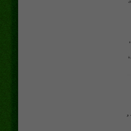
ى
ء
ة
 و