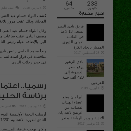
64
233
متابعون
متابعون
4 مارس، 2018
اضف تعليق
اخبار مختارة
كشف اللواء حسام عبد الغنى 
المحلة، وذلك عقب مرور ثلاثة 
فريق نادى النصر
وقال اللواء حسام عبد الغنى 
يسجل 13 لاعبا
مصيف النادى عقب ساعات من ا
فى القائمة
البر، بالإضافة لقيام رئيس الن
الاولى للدورى
الممتاز باتحاد الكرة
وبدأ محمد الحليبى رئيس نادى
23 أغسطس، 2017
مناقشته فى قرار استقالته، لم
نادي الزهور
في حجز رحلات النادى.
يرفع سعر
العضوية إلي
420 ألف جنية
للفرعين
رسميا.. اعتما
1 أبريل، 2019
برئاسة الحلي
البرلمان يمنع
اعضاء الهيئات
13 ديسمبر، 2017
اضف تعلي
القضائية من
الترشح لانتخابات
أرسلت اللجنة الأوليمبية اليوم
الاندية و وزير الرياضة يعتذر
النادى للدورة الانتخابية 2021/201 برئاسة المحاسب محمد الحليبي.
21 نوفمبر، 2017
و كان بهجت عرفة، المستشار ا