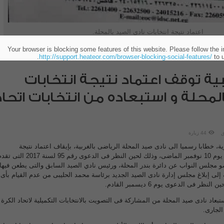
اعتماد نتيجة انتخابات نادى الصيد بالمحلة.
Your browser is blocking some features of this website. Please follow the i
http://support.heateor.com/browser-blocking-social-features/
to u
بية توقف اعتماد نتيجة انتخابات
لمحلة و استبعاده من انتخابات اتحاد
ق
44 زيارة
ة، خطابا رسميا الى نادى صيد المحلة الرياضى بالغربية، بإيقاف اعتماد نتيجة
الانتخابات الأخيرة التى عقدت يوم 10 نوفمبر الماضى، وذلك لحين النظر فى الدعوى رقم 95 لسنة 2017 
و مجلس النواب عن دائرة بندر المحلة، ورئيس نادي الصيد السابق والتى يطعن فيها
فة إلى إبلاغ مجلس إدارة نادى الصيد الجديد برئاسة محمد الحليبى من عدم القيام بأى
 فى الدعوى يوم 6 ديسمبر القادم.
استبعاد نادى صيد المحلة من المشاركة فى التصويت بالانتخابات التكميلية لاتحاد الكرة