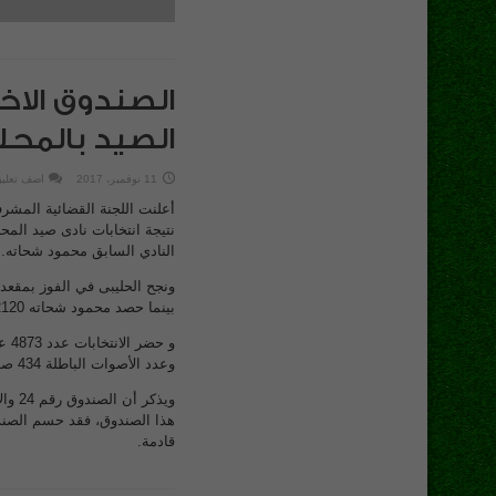
الصندوق الاخ
الصيد بالمحلة بفارق
11 نوفمبر، 2017
اضف تعلي
أعلنت اللجنة القضائية المشر
نتيجة انتخابات نادى صيد ال
النادي السابق محمود شحاته.
بينما حصد محمود شحاته 2120.
وعدد الأصوات الباطلة 434 صوتا.
ويذك
قادمة.