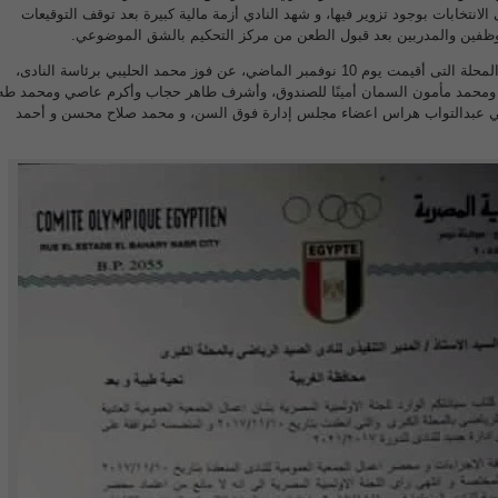
لانتخابات بوجود تزوير فيها، و شهد النادي أزمة مالية كبيرة بعد توقف التوقيعات
وظفين والمدربين بعد قبول الطعن من مركز التحكيم بالشق الموضوعي.
و أسفرت انتخابات نادى صيد المحلة التى أقيمت يوم 10 نوفمبر الماضي، عن فوز محمد الحليبي برئاسة النادى،
ا، ومحمد مأمون السمان أمينًا للصندوق، وأشرف طاهر حجاب وأكرم عاصي ومحمد طه
ي عبدالتواب هراس اعضاء مجلس إدارة فوق السن، و محمد صلاح محسن و أحمد