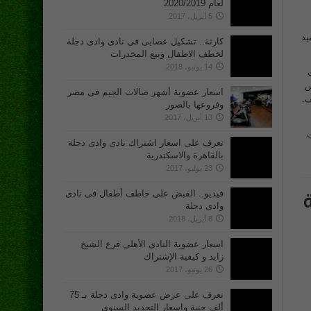
لعام 2020/2019
5 أبريل، 2017
يد
كارثة.. تشكيل عصابى فى نادى وادى دجلة
لخطف الاطفال وبيع المخدرات
14 يونيو، 2018
س
اسعار عضوية أشهر صالات الجيم فى مصر
ف.
وفروعها بالصور
13 أبريل، 2017
ت
تعرف على اسعار اشتراك نادى وادى دجلة
بالقاهرة والاسكندرية
23 يوليو، 2017
فيديو.. القبض على خاطف أطفال فى نادى
وادى دجلة
8 أبريل، 2018
اسعار عضوية النادى الأهلى فرع الشيخ
زايد و كيفية الإشتراك
26 يونيو، 2017
تعرف على عرض عضوية وادى دجلة بـ 75
ألف جنية واسعار التجديد السنوى