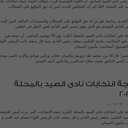
ئيس نادي الصيد السابق، أن اللجنة الأوليمبية قررت إيقاف اعتماد نتيجة انتخابات ناد
ه على النتيجة، لافتًا إلى أن المجلس الجديد ليس له حق التوقيع على الشيكات
قديم برئاسته هو من لة حق التوقيع على الشيكات والمستندات المالية، لحين البت
 النادى التنفيذى هو الذى يقوم بتسير أمور النادى لحين النظر فى الطعن.
وكانت اللجنة القضائية المشرفة على انتخابات نادى الصيد بالمحلة أعلنت يوم 10 نوفمبر الماضى، أن نتيجة فرز
وز المحاسب محمد الحليبى بمقعد رئيس النادى بينما فاز بمقعد نائب الرئيس اللوا
 الصندوق المحاسب مأمون السمان.
السن” فاز كلا من، محمد طه درويش وأشرف حجاب ورامي هواش وأكرم عاصي ومجد
ت السن الدكتور محمد صلاح عبدالعزيز والدكتور أحمد الجندى.
يجة انتخابات نادى الصيد بالمحلة
ق
682 زيارة
ة على انتخابات نادى الصيد بالمحلة الكبرى نتيجة الانتخابات التى جرت أمس الجمعة،
لحليبى بمقعد رئيس النادى و فاز بمقعد نائب الرئيس اللواء حسام عبد الغنى و
ب مأمون السمان.