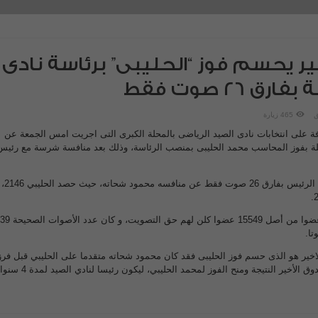
ير يحسم فوز “الحليبى” برئاسة نادى
 26 صوت فقط
ق
465 زيارة
فة على انتخابات نادى الصيد الرياضى بالمحلة الكبرى التى اجريت امس الجمعة عن
محلة بفوز المحاسب محمد الحليبى بمنصب الرئاسة، وذلك بعد منافسة شرسة مع رئيس
ونجح الحليبى في الفوز بمقعد الرئيس بفارق 26 صوت فقط عن منافسه محمود شحاته، حيث حصد الحليبي 2146،
و حضر الانتخابات عدد 4873 عضوا من أصل 15549 عضوا ك
ر أن الصندوق رقم 24 والاخير هو الذى حسم فوز الحليبى فقد كان محمود شحاته متقدما على الحليبي قبل فرز
هذا الصندوق، فقد حسم الصندوق الأخير النتيجة ومنح الفوز لمحمد الحليبي، ليكون 