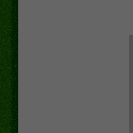
فقط عن منافسه محمود شحاته، حيث حصد الحليبى 2146،