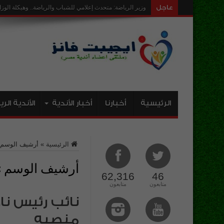
عاجل
ارض نادى رويال ح
الرئيسية
أخبارنا
أخبار الأندية
الأندية الر
الرئيسية
»
أرشيف الوسم :
أرشيف الوسم :
62,316
46
متابعون
متابعون
نائب رئيس نا
منصبه