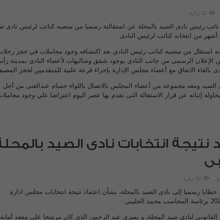
32 زيارة
نائب رئيس نادى الصيد بالمحلة عن استقالتة رسميا من منصبه كنائب لرئيس نادى ص
أشهر من انتخابه كنائب لرئيس النادى.
انه استقال من منصبه كنائب رئيس النادي بعد اكتشافه وجود مجاملات في حجز رحلات
لإعلان الرسمى من جانب النادى بوجود شقق وشاليهات لأعضاء النادى بمدينة رأ
ادى بالغاء الاتفاق مع أعضاء مجلس الإدارة بإجراء قرعة علنية للمتقدمين لحجز المصي
 الصيد ومعه مجموعة من أعضاء المجلس بالاتصال باللواء حسام عبدالغنى من أجل
حاولة إثنائه عن قرار الاستقالة التى تقدم بها عصر اليوم اعتراضا علي وجود مجاملا
د نتيجة انتخابات نادى الصيد بالمحلة
بى
ق
32 زيارة
، خطابا رسميا إلى نادى الصيد بالمحلة، بشأن اعتماد نتيجة انتخابات مجلس ادارة
لقانونى لنادى صيد المحلة، و يسري عبد الرحمن الذى كان مرشحا على مقعد أمانة