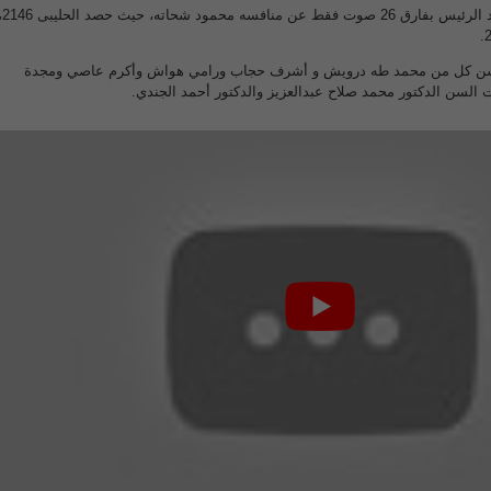
و نجح الحليبى في الفوز بمقعد الرئيس بفارق 26 صوت 
السن كل من محمد طه درويش و أشرف حجاب ورامي هواش وأكرم عاصي ومجدة
ت السن الدكتور محمد صلاح عبدالعزيز والدكتور أحمد الجندي.