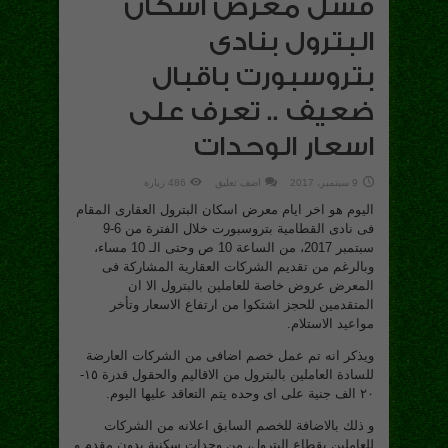
فشل معرض اسكان
البترول بنادى
بتروسبورت باقبال
ضعيف .. تعرف على
اسعار الوحدات
9 سبتمبر، 2017
اضف تعليق
486 زيارة
اليوم هو اخر ايام معرض اسكان البترول العقارى المقام
فى نادى القطامية بتروسبورت خلال الفترة من 6-9
سبتمبر 2017، من الساعة 10 ص وحتى الـ 10 مساء،
وبالرغم من تقديم الشركات العقارية المشاركة فى
المعرض عروض خاصة للعاملين بالبترول الا ان
المتقدمين للحجز اشتكوا من ارتفاع الاسعار وتأخر
مواعيد الاستلام.
ويذكر انه تم عمل خصم اضافى من الشركات العارضة
للسادة العاملين بالبترول من الاقاليم والحقول قدرة ١٥-
٢٠ الف جنية على اى وحده يتم التعاقد عليها اليوم.
و ذلك بالاضافة للخصم السابق اعلانه من الشركات
للعاملين بقطاع البترول، من وحدات سكنية بدون مقدم و