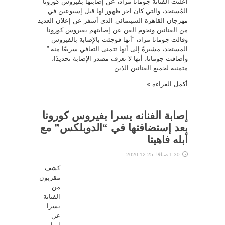
أعلنت الفنانة جومانا مراد، عن إصابتها بفيروس كورونا
المُستجد، والتي كان اخر ظهور لها قبل إسبوعين في
مهرجان القاهرة السينمائي الذي أسفر عن إعلان العديد
من الفنانين ونجوم الفن عن إصابتهم بفيروس كورونا.
وقالت جومانا مراد، “أنها فوجئت بالإصابة بالفيروس
المستجد، مشيرةً إلى أنها تتمنى التعافي سريعًا منه.”.
وأضافت جومانا، أنها لا تعرف مصدر الإصابة تحديدًا،
متمنية لجميع الفنانين الذين ...
أكمل القراءة »
إصابة الفنانه يسرا بفيروس كورونا
بعد إستضافتها في “الدوبلكس” مع
أبله فاهيتا
1:30 صباحًا ,25-12-2020
كشف
مقربون
من
الفنانة
يسرا
عن