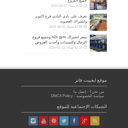
جميع الفروع
4:52 مساءً ,07-04-2023
تعرف علي نادي النادي فرع اكتوبر
واشتراك العضوية
12:08 مساءً ,25-08-2019
سعر اشتراك h2o gym وجميع فروع
الرجال والسيدات وأحدث العروض
12:18 صباحًا ,13-01-2020
موقع ايجيبت فانز
من نحن؟
-
إتصل بنا
سياسة الخصوصية
-
DMCA Policy
الشبكات الإجتماعية للموقع