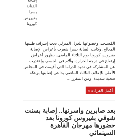
إصابة
الفنانة
يسرا
بفيروس
كورونا
المُستجد، وخضوعها للعزل المنزلي تحت إشراف طبيبها
المعالج. وكانت الفنانة يسرا شعرت بأعراض الإصابة
بفيروس كورونا يوم الثلاثاء الماضي، بظهور أعراض
إرتفاع في درجة الحرارة، وآلام في الجسم، وإعتذرت
عن المشاركة في ندوة الدراما التي أقيمت في المجلس
الأعلى للإعلام، الثلاثاء الماضي بداعي إصابتها بوعكة
صحية شديدة. ومن المقرر ...
أكمل القراءة »
بعد صابرين واسرتها.. إصابة بسنت
شوقي بفيروس كورونا بعد
حضورها مهرجان القاهرة
السينمائي