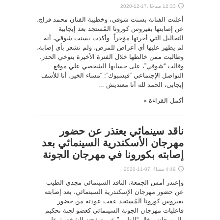
12:33 صباحًا ,17-12-2020
أعلنت الفنانة بسنت شوقي، وخطيبة الفنان محمد فراج،
عن إصابتها بفيروس كورونا المُستجد بعد إيجابية
التحاليل التي أجرتها مؤخراً. وأكدت بسنت شوقي، أنه
لم يظهر عليها أي أعراض للمرض، ولم تشعر بأي إصابة،
وطالبت ممن خالطها خلال الفترة الأخيرة بتوخي الحذر.
وقالت “شوقي”، على حسابها الشخصي علي موقع
التواصل الإجتماعي “فيسبوك”: “مساء الخير، أنا للأسف
إيجابى، الحمد لله أنا معنديش ...
أكمل القراءة »
ناقد سينمائي يعتذر عن حضور
مهرجان الأسكندرية السينمائي بعد
إصابته بكورونا في مهرجان الجونة
4:49 مساءً ,07-11-2020
وإعتذر أمس الجمعة، الناقد السينمائي مجدي الطيب
عن حضور مهرجان الإسكندرية السينمائي، بعد إصابته
بفيروس كورونا المُستجد عقب عودته من حضور
فاعليات مهرجان الجونة السينمائي كعضو لجنة تحكيم
بالمهرجان. وقال “الطيب” عبر صفحته الشخصية علي