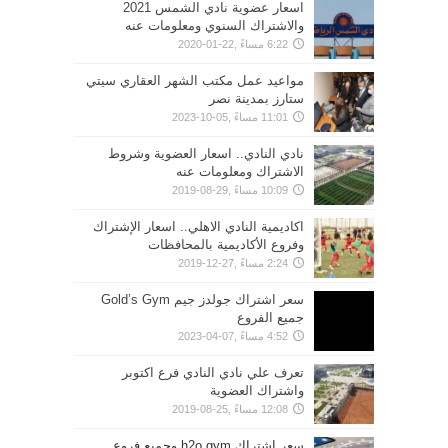
اسعار عضوية نادي الشمس 2021
والاشتراك السنوي ومعلومات عنه
6:22 مساءً ,22-01-2020
مواعيد عمل مكتب الشهر العقاري سيتي
ستارز بمدينة نصر
11:01 مساءً ,05-10-2023
نادي النادي.. اسعار العضوية وشروط
الاشتراك ومعلومات عنه
10:09 مساءً ,29-08-2019
اكاديمية النادي الاهلي.. اسعار الإشتراك
وفروع الأكاديمية بالمحافظات
2:24 مساءً ,27-12-2019
سعر اشتراك جولدز جيم Gold’s Gym
جميع الفروع
4:52 مساءً ,07-04-2023
تعرف علي نادي النادي فرع اكتوبر
واشتراك العضوية
12:08 مساءً ,25-08-2019
سعر اشتراك h2o gym وجميع فروع