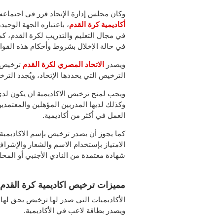
وكان مجلس إدارة الإتحاد قرر في اجتماعه رقم 24 بتاريخ 2018/1/23، المعايير و
أكاديمية كرة القدم
، باعتباره الجهة الوح
في مجال التعليم والتدريب لكرة القدم، كم
في حالة الإخلال بشروط وأحكام هذه القوا
ويصدر
الاتحاد المصري لكرة القدم
ترخيص ا
الترخيص التي يحددها الإتحاد، ويُجدد الت
ويجب لمنح ترخيص الاكاديمية ان يكون لدي
وكذلك لديها المدربين المؤهلين والمعتمدي
العمل في أكثر من أكاديمية.
كما يجوز أن يصدر ترخيص بإسم الاكاديمية ا
الامتياز بإستخدام الاسم والشعار والإشر
شهادة معتمدة من النادي الأجنبي أو المحلي
مميزات ترخيص اكاديمية كرة القدم
الأكاديميات التي صدر لها ترخيص يحق لها 
ويصدر بطاقة لاعب في الأكاديمية.