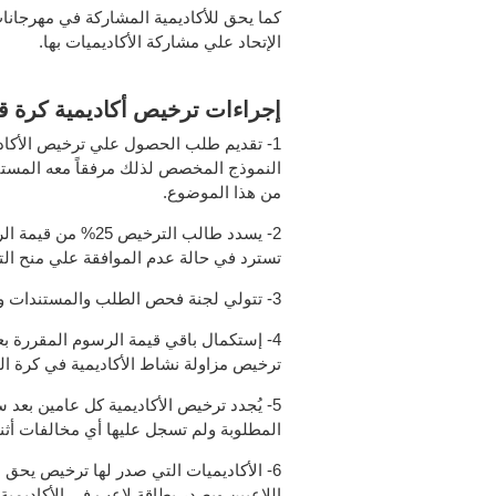
كما يحق للأكاديمية المشاركة في مهرجانات
الإتحاد علي مشاركة الأكاديميات بها.
إجراءات ترخيص أكاديمية كرة 
1- تقديم طلب الحصول علي ترخيص الأكاديمي
النموذج المخصص لذلك مرفقاً معه المستندا
من هذا الموضوع.
2- يسدد طالب الترخ
تسترد في حالة عدم الموافقة علي منح ال
3- تتولي لجنة فحص الطلب والمستندات ومعاينة مكان الأكاديمية وملاعب التدريب.
4- إستكمال باقي قيمة الرسوم المقررة ب
ترخيص مزاولة نشاط الأكاديمية في كرة ال
5- يُجدد ترخيص الأكاديمية كل عامين بعد 
المطلوبة ولم تسجل عليها أي مخالفات أثن
6- الأكاديميات التي صدر لها ترخيص يحق 
اللاعبين ويصدر بطاقة لاعب في الأكاديمية.