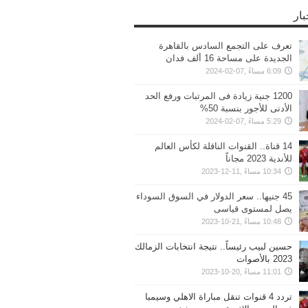
بار
تعرف على التجمع السادس بالقاهرة
الجديدة على مساحة 16 ألف فدان
6:09 مساءً ,07-02-2024
1200 جنية زيادة فى المرتبات ورفع الحد
الأدنى للأجور بنسبة 50%
5:29 مساءً ,07-02-2024
14 قناة.. القنوات الناقلة لكأس العالم
للأندية 2023 مجاناً
10:34 مساءً ,11-12-2023
45 جنيها.. سعر الدولار في السوق السوداء
يصل لمستوى قياسى
10:48 مساءً ,21-10-2023
حسين لبيب رئيساً.. نتيجة انتخابات الزمالك
2023 بالأصوات
11:01 مساءً ,20-10-2023
تردد 4 قنوات تنقل مباراة الاهلي وسيمبا