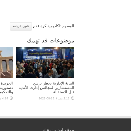
الوسوم :اكاديمية كرة قدم
قانون الرياضة
موضوعات قد تهمك
النيابة الإدارية تحظر ترشح
الجريدة
المستشارين لمجالس إدارت الأندية
دستورية 
قبل الاستقالة
والتحكيم
2:12 مساءً ,19-08-2023
4:14 مساءً ,29-01-2023
موقع ايجيبت فانز