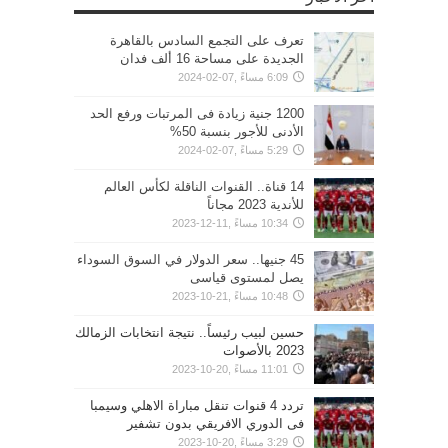
تعرف على التجمع السادس بالقاهرة
الجديدة على مساحة 16 ألف فدان
6:09 مساءً ,07-02-2024
1200 جنية زيادة فى المرتبات ورفع الحد
الأدنى للأجور بنسبة 50%
5:29 مساءً ,07-02-2024
14 قناة.. القنوات الناقلة لكأس العالم
للأندية 2023 مجاناً
10:34 مساءً ,11-12-2023
45 جنيها.. سعر الدولار في السوق السوداء
يصل لمستوى قياسى
10:48 مساءً ,21-10-2023
حسين لبيب رئيساً.. نتيجة انتخابات الزمالك
2023 بالأصوات
11:01 مساءً ,20-10-2023
تردد 4 قنوات تنقل مباراة الاهلي وسيمبا
فى الدوري الافريقي بدون تشفير
3:29 مساءً ,20-10-2023