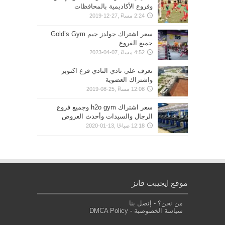
وفروع الأكاديمية بالمحافظات
2:24 مساءً ,27-12-2019
سعر اشتراك جولدز جيم Gold’s Gym
جميع الفروع
4:52 مساءً ,07-04-2023
تعرف علي نادي النادي فرع اكتوبر
واشتراك العضوية
12:08 مساءً ,25-08-2019
سعر اشتراك h2o gym وجميع فروع
الرجال والسيدات وأحدث العروض
12:18 صباحًا ,13-01-2020
موقع ايجيبت فانز
من نحن؟
-
إتصل بنا
سياسة الخصوصية
-
DMCA Policy