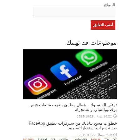
الموقع
موضوعات قد تهمك
توقف الفيسبوك.. عطل مفاجئ يضرب منصات فيس
بوك وواتساب وانستجرام
10:22 مساءً ,28-10-2022
خطوات مسح بياناتك من سيرفرات تطبيق FaceApp
بعد تحذيرات استخباراتيه منه
7:19 مساءً ,22-07-2019