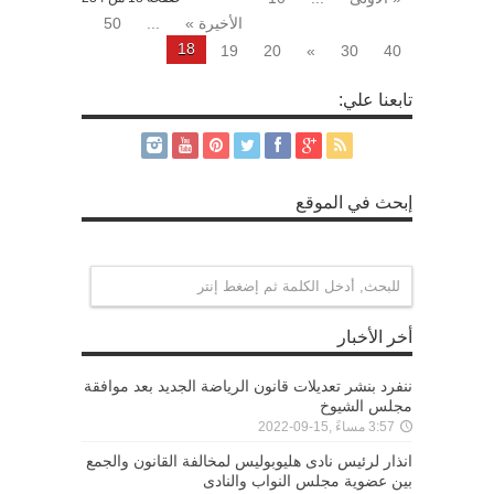
الأخيرة »
...
50
18
19
20
»
30
40
تابعنا علي:
إبحث في الموقع
أخر الأخبار
ننفرد بنشر تعديلات قانون الرياضة الجديد بعد موافقة
مجلس الشيوخ
3:57 مساءً ,15-09-2022
انذار لرئيس نادى هليوبوليس لمخالفة القانون والجمع
بين عضوية مجلس النواب والنادى