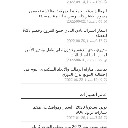
1:20 مساءً ,14-09-2022
الزمالك يدعو الجمعية العمومية لمناقشة تخفيض
رسوم الاشتراكات وضريبة القيمة المضافة
5:08 مساءً ,02-09-2022
اسعار اشتراك نادي النادي جميع الفروع وخصم 25%
للقضاة
9:47 مساءً ,29-08-2022
مديري نادى الزهور يعتدون على طفل ومدير الأمن
لوالده: احنا اسياد البلد
3:39 مساءً ,26-08-2022
تفاصيل مباراة الزمالك والاتحاد السكندري اليوم فى
إحتفالية التتويج بدرع الدوري
12:10 مساءً ,23-08-2022
عالم السيارات
تويوتا سيكويا 2023.. اسعار ومواصفات أضخم
سيارات تويوتا SUV
7:55 مساءً ,26-01-2022
سعر تويوتا بيلتا 2022 ومواصفات الفئات كاملة