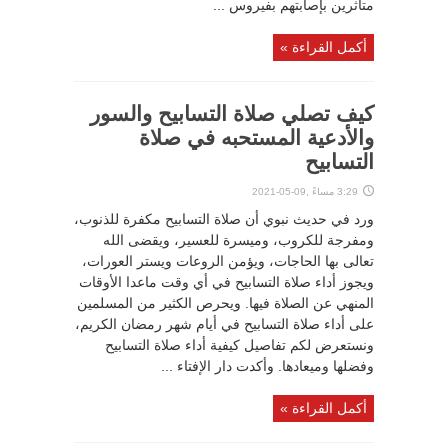
متأثرين بإصابتهم بفيروس ...
أكمل القراءة »
كيف تصلي صلاة التسابيح والسور
والأدعية المستحبه في صلاة
التسابيح
3:29 مساءً ,09-05-2021
ورد في حديث نبوي أن صلاة التسابيح مكفرة للذنوب،
ومفرجة للكروب، وميسرة للعسير، ويقضى الله
تعالى بها الحاجات، ويؤمن الروعات ويستر العورات،
ويجوز أداء صلاة التسابيح في أي وقت ماعدا الأوقات
المنهي عن الصلاة فيها. ويحرص الكثير من المسلمين
على أداء صلاة التسابيح في أيام شهر رمضان الكريم،
ونستعرض لكم تفاصيل كيفية أداء صلاة التسابيح
وفضلها وميعادها. وأكدت دار الإفتاء ...
أكمل القراءة »