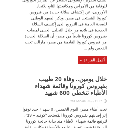
كشف التقرير الإسبوعي الصادر عن المركز الأوروبي
للوقاية من الأمراض ومكافحتها التابع للاتحاد
الأوروبي، عن إكتشاف سلالة جديدة من فيروس
كورونا المُستجد في مصر. وذكر المعهد الوطني
للصحة العامة في النرويج الذي إكتشف السلالة
الجديدة في بلاده من خلال التحليل الجيني لمصاب
بفيروس كورونا قادماً من مصر، أن السلالة الجديدة
من فيروس كورونا القادمة من مصر، مازالت تحت
الفحص ولم ...
أكمل القراءة »
خلال يومين.. وفاة 20 طبيب
بفيروس كورونا وقائمة شهداء
الأطباء تتخطي 600 شهيد
11:45 مساءً ,06-05-2021
نعت أطباء مصر، اليوم الخميس، 8 شهداء جدد توفوا
إثر إصابتهم بفيروس كورونا المُستجد “كوفيد – 19″،
لترتفع قائمة شهداء الأطباء منذ بداية جائحة كورونا
الي 606 شهيد (تعرف عليهم بالأسماء) وكانت نقابة