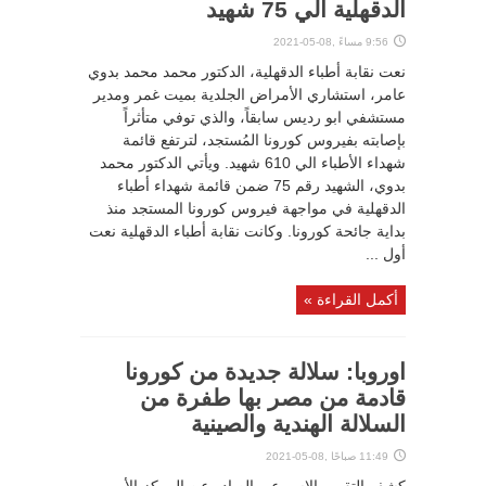
الدقهلية الي 75 شهيد
9:56 مساءً ,08-05-2021
نعت نقابة أطباء الدقهلية، الدكتور محمد محمد بدوي
عامر، استشاري الأمراض الجلدية بميت غمر ومدير
مستشفي ابو رديس سابقاً، والذي توفي متأثراً
بإصابته بفيروس كورونا المُستجد، لترتفع قائمة
شهداء الأطباء الي 610 شهيد. ويأتي الدكتور محمد
بدوي، الشهيد رقم 75 ضمن قائمة شهداء أطباء
الدقهلية في مواجهة فيروس كورونا المستجد منذ
بداية جائحة كورونا. وكانت نقابة أطباء الدقهلية نعت
أول ...
أكمل القراءة »
اوروبا: سلالة جديدة من كورونا
قادمة من مصر بها طفرة من
السلالة الهندية والصينية
11:49 صباحًا ,08-05-2021