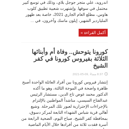
اندرويد، علي متجر جوجل بلاي، وذلك في توسع كبير
محتمل في سوقها. وإشتهرت شعبية تطبيق كلوب
هاوس، مطلع العام الجاري 2021، خاصة بعد ظهور
الملياردير الشهير، إيلون ماسك وآخرون، في ...
أكمل القراءة »
كورونا يتوحش.. وفاة أم وأبنائها
الثلاثة بفيروس كورونا في كفر
الشيخ
8:37 مساءً ,09-05-2021
إنتشار فيروس كورونا بين أفراد العائلة الواحدة أصبح
ظاهرة واضحة في الموجة الثالثة، وهو ما أكده
الدكتور محمد عوض تاج الدين، مستشار الرئيس
عبدالفتاح السيسي، مناشداً المواطنين بالإلتزام
بالإجراءات الإحترازية لعبور تلك المرحلة. وشيع
أهالي قرية شباس الشهداء التابعة لمركز دسوق،
بمحافظة كفر الشيخ، صباح اليوم، الضحية الرابعة من
أسرة فقدت ثلاثة من أفرادها خلال الأيام الماضية