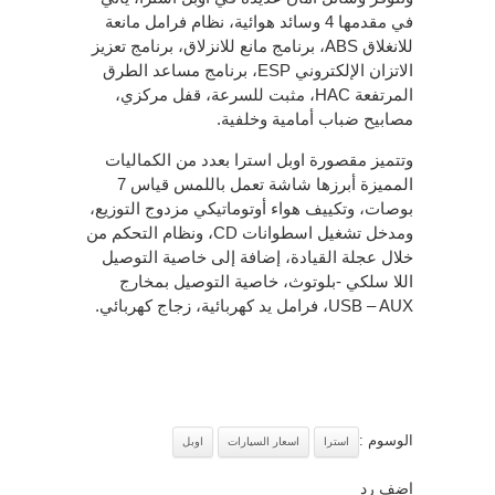
في مقدمها 4 وسائد هوائية، نظام فرامل مانعة
للانغلاق ABS، برنامج مانع للانزلاق، برنامج تعزيز
الاتزان الإلكتروني ESP، برنامج مساعد الطرق
المرتفعة HAC، مثبت للسرعة، قفل مركزي،
مصابيح ضباب أمامية وخلفية.
وتتميز مقصورة اوبل استرا بعدد من الكماليات
المميزة أبرزها شاشة تعمل باللمس قياس 7
بوصات، وتكييف هواء أوتوماتيكي مزدوج التوزيع،
ومدخل تشغيل اسطوانات CD، ونظام التحكم من
خلال عجلة القيادة، إضافة إلى خاصية التوصيل
اللا سلكي -بلوتوث، خاصية التوصيل بمخارج
USB – AUX، فرامل يد كهربائية، زجاج كهربائي.
الوسوم :
استرا
اسعار السيارات
اوبل
اضف رد