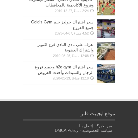
وفروع الأكاديمية بالمحافظات
2:24 مساءً ,27-12-2019
سعر اشتراك جولدز جيم Gold’s Gym
جميع الفروع
4:52 مساءً ,07-04-2023
تعرف علي نادي النادي فرع اكتوبر
واشتراك العضوية
12:08 مساءً ,25-08-2019
سعر اشتراك h2o gym وجميع فروع
الرجال والسيدات وأحدث العروض
12:18 صباحًا ,13-01-2020
موقع ايجيبت فانز
من نحن؟
-
إتصل بنا
سياسة الخصوصية
-
DMCA Policy