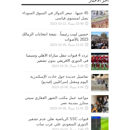
أخر الأخبار
45 جنيها.. سعر الدولار في السوق السوداء
يصل لمستوى قياسى
10:48 مساءً ,21-10-2023
حسين لبيب رئيساً.. نتيجة انتخابات الزمالك
2023 بالأصوات
11:01 مساءً ,20-10-2023
تردد 4 قنوات تنقل مباراة الاهلي وسيمبا
فى الدوري الافريقي بدون تشفير
3:29 مساءً ,20-10-2023
تفاصيل جديدة حول حادث الإسكندرية
اليوم ومقتل إسرائليين (فيديو)
4:44 مساءً ,08-10-2023
مواعيد عمل مكتب الشهر العقاري سيتي
ستارز بمدينة نصر
11:01 مساءً ,05-10-2023
قنوات SSC الرياضية تعلن عدم تشفير
الدوري السعودي علي عرب سات
7:46 مساءً ,02-10-2023