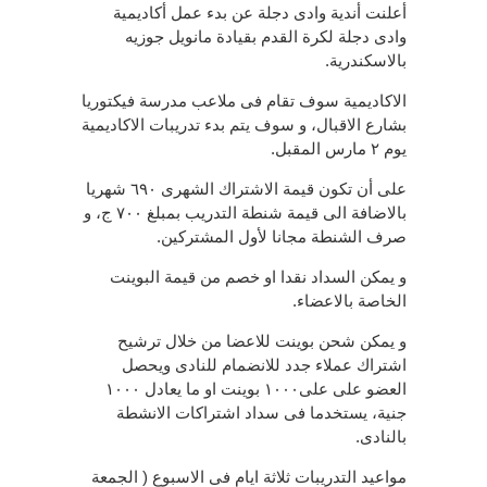
أعلنت أندية وادى دجلة عن بدء عمل أكاديمية
وادى دجلة لكرة القدم بقيادة مانويل جوزيه
بالاسكندرية.
الاكاديمية سوف تقام فى ملاعب مدرسة فيكتوريا
بشارع الاقبال، و سوف يتم بدء تدريبات الاكاديمية
يوم ٢ مارس المقبل.
على أن تكون قيمة الاشتراك الشهرى ٦٩٠ شهريا
بالاضافة الى قيمة شنطة التدريب بمبلغ ٧٠٠ ج، و
صرف الشنطة مجانا لأول المشتركين.
و يمكن السداد نقدا او خصم من قيمة البوينت
الخاصة بالاعضاء.
و يمكن شحن بوينت للاعضا من خلال ترشيح
اشتراك عملاء جدد للانضمام للنادى ويحصل
العضو على على١٠٠٠ بوينت او ما يعادل ١٠٠٠
جنية، يستخدما فى سداد اشتراكات الانشطة
بالنادى.
مواعيد التدريبات ثلاثة ايام فى الاسبوع ( الجمعة