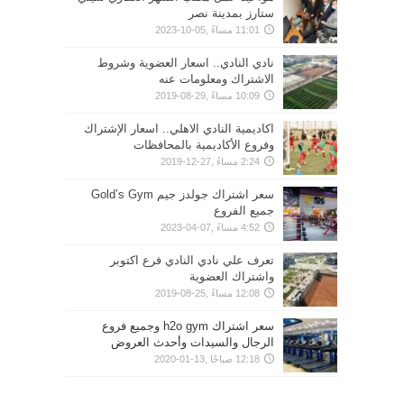
ستارز بمدينة نصر
11:01 مساءً ,05-10-2023
نادي النادي.. اسعار العضوية وشروط
الاشتراك ومعلومات عنه
10:09 مساءً ,29-08-2019
اكاديمية النادي الاهلي.. اسعار الإشتراك
وفروع الأكاديمية بالمحافظات
2:24 مساءً ,27-12-2019
سعر اشتراك جولدز جيم Gold’s Gym
جميع الفروع
4:52 مساءً ,07-04-2023
تعرف علي نادي النادي فرع اكتوبر
واشتراك العضوية
12:08 مساءً ,25-08-2019
سعر اشتراك h2o gym وجميع فروع
الرجال والسيدات وأحدث العروض
12:18 صباحًا ,13-01-2020