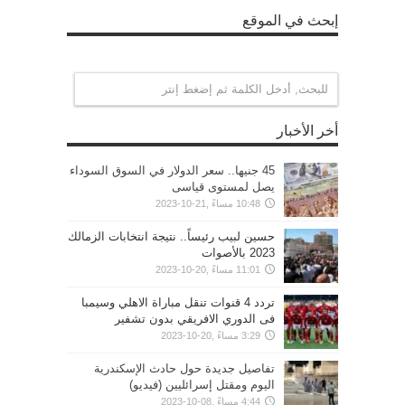
إبحث في الموقع
أخر الأخبار
45 جنيها.. سعر الدولار في السوق السوداء
يصل لمستوى قياسى
10:48 مساءً ,21-10-2023
حسين لبيب رئيساً.. نتيجة انتخابات الزمالك
2023 بالأصوات
11:01 مساءً ,20-10-2023
تردد 4 قنوات تنقل مباراة الاهلي وسيمبا
فى الدوري الافريقي بدون تشفير
3:29 مساءً ,20-10-2023
تفاصيل جديدة حول حادث الإسكندرية
اليوم ومقتل إسرائليين (فيديو)
4:44 مساءً ,08-10-2023