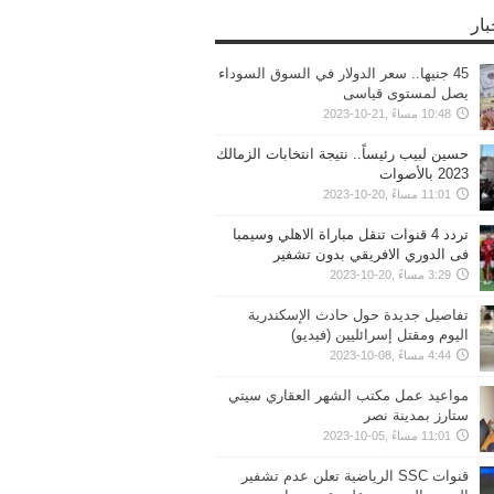
بار
45 جنيها.. سعر الدولار في السوق السوداء
يصل لمستوى قياسى
10:48 مساءً ,21-10-2023
حسين لبيب رئيساً.. نتيجة انتخابات الزمالك
2023 بالأصوات
11:01 مساءً ,20-10-2023
تردد 4 قنوات تنقل مباراة الاهلي وسيمبا
فى الدوري الافريقي بدون تشفير
3:29 مساءً ,20-10-2023
تفاصيل جديدة حول حادث الإسكندرية
اليوم ومقتل إسرائليين (فيديو)
4:44 مساءً ,08-10-2023
مواعيد عمل مكتب الشهر العقاري سيتي
ستارز بمدينة نصر
11:01 مساءً ,05-10-2023
قنوات SSC الرياضية تعلن عدم تشفير