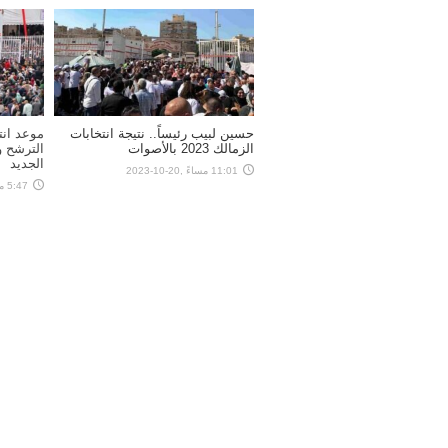
حسين لبيب رئيساً.. نتيجة انتخابات
موعد انت
الزمالك 2023 بالأصوات
الترشح 
الجديد
11:01 مساءً ,20-10-2023
5:47 مساءً ,28-08-2023