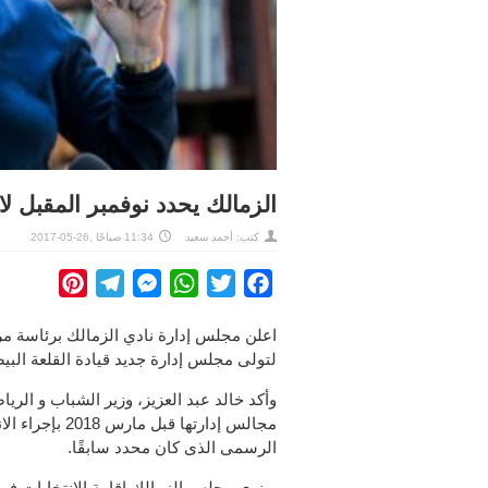
الزمالك يحدد نوفمبر المقبل ل
كتب:
أحمد سعيد
11:34 صباحًا ,26-05-2017
interest
Telegram
Messenger
WhatsApp
Twitter
Facebook
اعلن مجلس إدارة نادي الزمالك برئاسة مرت
لتولى مجلس إدارة جديد قيادة القلعة البيضاء لمدة 4 سنوات قادمة فى شهر
وأكد خالد عبد العزيز، وزير الشباب و الريا
الرسمى الذى كان محدد سابقًا.
وينوى مجلس الزمالك إقامة الانتخابات فى