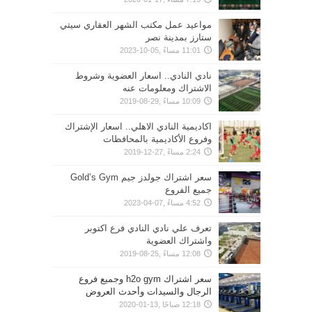
مواعيد عمل مكتب الشهر العقاري سيتي
ستارز بمدينة نصر
11:01 مساءً ,05-10-2023
نادي النادي.. اسعار العضوية وشروط
الاشتراك ومعلومات عنه
10:09 مساءً ,29-08-2019
اكاديمية النادي الاهلي.. اسعار الإشتراك
وفروع الأكاديمية بالمحافظات
2:24 مساءً ,27-12-2019
سعر اشتراك جولدز جيم Gold’s Gym
جميع الفروع
4:52 مساءً ,07-04-2023
تعرف علي نادي النادي فرع اكتوبر
واشتراك العضوية
12:08 مساءً ,25-08-2019
سعر اشتراك h2o gym وجميع فروع
الرجال والسيدات وأحدث العروض
12:18 صباحًا ,13-01-2020