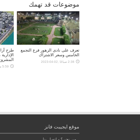
موضوعات قد تهمك
تعرف على نادى الزهور فرع التجمع
طرح أراض
الخامس وسعر الاشتراك
المشروع 
2:38 صباحًا ,02-04-2023
5:59 مساءً ,27-08-2021
موقع ايجيبت فانز
من نحن؟
-
إتصل بنا