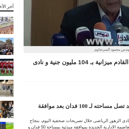
أخر الأخ
ندس محمود السرنجاوى
السرنجاوى: سنسلم المجلس القادم ميزانية بـ 104 مليون جنية و نادى
P
فرع العاصمة الادارية الجديدة قد تصل مساحته لـ 100 فدان بعد موافقة
دى الزهور الرياضى خلال تصريحات صحفية اليوم، بنجاح
النادى فى الحصول على موقع مميز فى العاصمة الادارية الجديدة بموافقة مبدئية بمساحة 50 فدان و