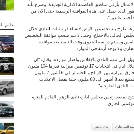
 المال والاعمال بأرقى مناطق العاصمة الادارية الجديدة، وصرخ بأنه
زهور الذى حصل على هذة الموافقة الرسمية حتى الان من
 أحمد عابدين”.
عالم ال
عة طرح بند تخصيص الارض لانشاء فرع ثالث للنادى خلال
لمجلس الحالى بالاجماع، وحتى لا يتم سحب موافقة التخصيص
رض التجمع الخامس وسيتم دراسة الجدوى وقت التنفيذ بعد موافقة
 التى تتهم النادى بالافلاس واهدار موارده، وقال: “ان
المجلس الحالى سيسلم المجلس القادم خلال ايام فى انتخابات 17 نوفمبر، ميزانية قدرها 104 مليون
جنية، وناى الزهور ليس فقيرا وبه سيولة وفارق ميزانية بين الارباح و الخسائر فى 6 أشهر 7 مليون
جنية، وفى خزينتة 63 مليون جنية و وصل المبلغ بعد 8 أشهر الى 83 مليون جنية بفضل الاعلانات
ت النادى الخارجية”.
 لمقعد رئيس مجلس ادارة نادى الزهور القادم للفترة
ود السرنجاوى
نادى الزهور