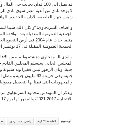
قد تصل الى 100 فدان بجانب حى
لا يوجد نادى من أندية مصر سوى نادى ال
رئيس جهاز العاصمة الادارية الجديدة اللواء
و اضاف السرنجاوى: “و كان ذلك سببا لسر
الجمعية العمومية المقفبله بعد موافقة ا
مثلما حدث عام 2004 فى أ
الجمعية العمومية المقبلة فى 17 نوفمبر الجارى ولا يوجد أزمة فى الموارد.
و ابدى السرنجاوى دهشتة وغضبة من الاقاويل
والمجهودات التى قمنا بها لتحصيل مديونيا
ويذكر ان المهندس محمود السرنجاوى مرشح
الانتخابية 2017-2021، والمقرر لها يوم 17 نوفمبر الجارى.
الوسوم :
العاصمة الادارية
رئيس نادى الزهور
محم