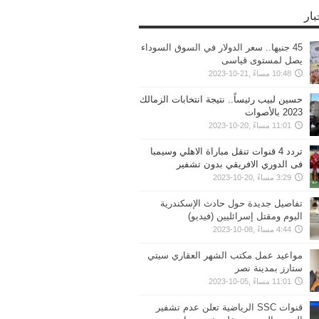
بار
45 جنيها.. سعر الدولار في السوق السوداء
يصل لمستوى قياسى
10:48 مساءً ,21-10-2023
حسين لبيب رئيساً.. نتيجة انتخابات الزمالك
2023 بالأصوات
11:01 مساءً ,20-10-2023
تردد 4 قنوات تنقل مباراة الاهلي وسيمبا
فى الدوري الافريقي بدون تشفير
3:29 مساءً ,20-10-2023
تفاصيل جديدة حول حادث الإسكندرية
اليوم ومقتل إسرائليين (فيديو)
4:44 مساءً ,08-10-2023
مواعيد عمل مكتب الشهر العقاري سيتي
ستارز بمدينة نصر
11:01 مساءً ,05-10-2023
قنوات SSC الرياضية تعلن عدم تشفير