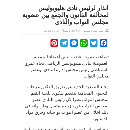
انذار لرئيس نادى هليوبوليس
لمخالفة القانون والجمع بين عضوية
مجلس النواب والنادى
كتب:
سارة سمير
1:20 مساءً ,14-09-2022
Pinterest
Telegram
Messenger
WhatsApp
Twitter
Facebook
تصاعدت موجة غضب بعض أعضاء الجمعية
العمومية بنادي هليوبوليس الرياضي تجاه عمرو
السنباطي رئيس مجلس إدارة النادى، وعضو
مجلس النواب.
وجاء التصعيد الجديد عن طريق الدكتورة رحاب
التحيوى المحامية بتقديم شكوى للجنة القيم
بمجلس النواب نظرا لأن رئيس النادي عضو
بمجلس النواب عن حزب مستقبل وطن وانه فى
ذلك اخلال من عضو النواب بواجباته وخرق مواد
الدستور.
وأضافت الشكوى بقيامه باستخدام صفته النيابية