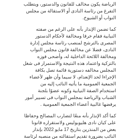
الرياضة يكون مخالف للقانون والدستور، ويتطلب
التفرغ من رئاسة النادى أو الاستقالة من مجلس
النواب أو الشيوخ.
كما تضمن الإنذار بأنه على الرغم من صفته
النيابية فقام خرقا ومخالفة لأحكام الدستور
المصرى بالترشح لمنصب رئاسة مجلس إدارة
النادى، فضلا عن مخالفة قانون مجلس النواب
ومخالفة اللائحة الداخلية له، وأضحى فوزه
بالتزكية واعتماد هذه النتيجة والاستمرار فى شغل
المجلس مخالفه دستورية قائمة تصل بكافة
الإجراءا لحد الإنعدام، لا سيما وأن ظهر لأعضاء
الجمعية العمومية ما يأتيه النائب إليه من
استخدام الصفة النيابية وكونه عضوًا بلجنة
الشباب والرياضة بمجلس النواب فى تسيير أمور
يرفضها غالبية أعضاء الجمعية العمومية .
كما أكد الإنذار بأنه منعًا لتضارب المصالح وحفاظا
على كيان نادى هليوبوليس ولاستقراره قانونا
بعض من المنذرين بتاريخ 17 مايو 2022 بإنذار
النائب بضرورة تقديم استقالته من منصبه لرئاسة