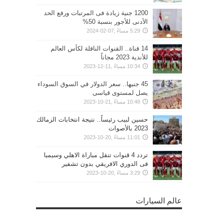
1200 جنية زيادة فى المرتبات ورفع الحد
الأدنى للأجور بنسبة 50%
5:29 مساءً ,07-02-2024
14 قناة.. القنوات الناقلة لكأس العالم
للأندية 2023 مجاناً
10:34 مساءً ,11-12-2023
45 جنيها.. سعر الدولار في السوق السوداء
يصل لمستوى قياسى
10:48 مساءً ,21-10-2023
حسين لبيب رئيساً.. نتيجة انتخابات الزمالك
2023 بالأصوات
11:01 مساءً ,20-10-2023
تردد 4 قنوات تنقل مباراة الاهلي وسيمبا
فى الدوري الافريقي بدون تشفير
3:29 مساءً ,20-10-2023
عالم السيارات