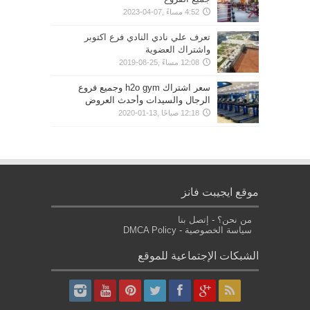
4:52 مساءً ,07-04-2023
تعرف علي نادي النادي فرع اكتوبر
واشتراك العضوية
12:08 مساءً ,25-08-2019
سعر اشتراك h2o gym وجميع فروع
الرجال والسيدات وأحدث العروض
12:18 صباحًا ,13-01-2020
موقع ايجيبت فانز
من نحن؟
-
إتصل بنا
سياسة الخصوصية
-
DMCA Policy
الشبكات الإجتماعية للموقع