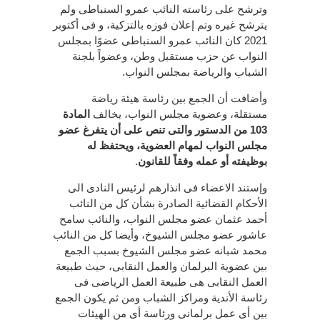
وترشح على رئاسته النائب عمرو السنباطى ولم
يترشح غيره وتم إعلان فوزه بالتزكية، و فى أكتوبر
2021 كان النائب عمرو السنباطى عضوًا بمجلس
النواب عن حزب مستقبل وطن، وعضواً بلجنة
الشباب والرياضة بمجلس النواب.
وأضافت أن الجمع بين رئاسة هيئة رياضة
مستقلة، وعضوية مجلس النواب، يخالف
المادة
103 من الدستور والتى تنص على أن يتفرغ عضو
مجلس النواب لمهام العضوية، ويحتفظ له
بوظيفته أو عمله وفقاً للقانون
.
وإستند الاعضاء فى انذارهم لرئيس النادى الى
الأحكام القضائية الصادرة بشأن كل من النائب
أحمد عثمان عضو مجلس النواب، والنائب سامح
عاشور عضو مجلس الشيوخ، وأيضا كل من النائب
محمد شبانه عضو مجلس الشيوخ بسبب الجمع
بين عضوية البرلمان والعمل النقابى، حيث طبيعة
العمل النقابى هى طبيعة العمل الرياضى فى
رئاسة الأندية ومراكز الشباب ومن ثم يكون الجمع
بين أى عمل برلمانى ورئاسة أى من الهيئات