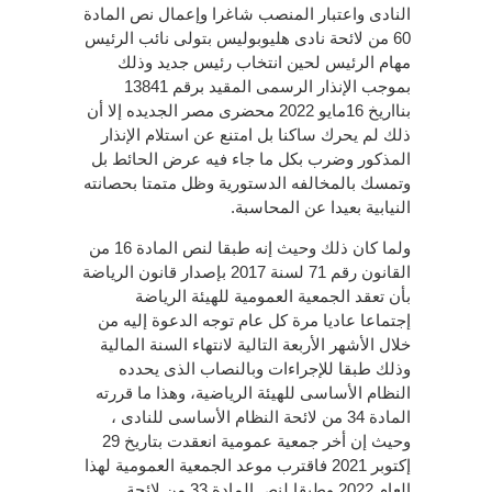
النادى واعتبار المنصب شاغرا وإعمال نص المادة
60 من لائحة نادى هليوبوليس بتولى نائب الرئيس
مهام الرئيس لحين انتخاب رئيس جديد وذلك
بموجب الإنذار الرسمى المقيد برقم 13841
بنااريخ 16مايو 2022 محضرى مصر الجديده إلا أن
ذلك لم يحرك ساكنا بل امتنع عن استلام الإنذار
المذكور وضرب بكل ما جاء فيه عرض الحائط بل
وتمسك بالمخالفه الدستورية وظل متمتا بحصانته
النيابية بعيدا عن المحاسبة.
ولما كان ذلك وحيث إنه طبقا لنص المادة 16 من
القانون رقم 71 لسنة 2017 بإصدار قانون الرياضة
بأن تعقد الجمعية العمومية للهيئة الرياضة
إجتماعا عاديا مرة كل عام توجه الدعوة إليه من
خلال الأشهر الأربعة التالية لانتهاء السنة المالية
وذلك طبقا للإجراءات وبالنصاب الذى يحدده
النظام الأساسى للهيئة الرياضية، وهذا ما قررته
المادة 34 من لائحة النظام الأساسى للنادى ،
وحيث إن أخر جمعية عمومية انعقدت بتاريخ 29
إكتوبر 2021 فاقترب موعد الجمعية العمومية لهذا
العام 2022 وطبقا لنص المادة 33 من لائحة