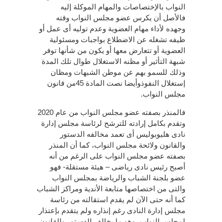
النواب بالإختصاصات والمهام الموكلة إليه
فالأصل أن يكرس عضو مجلس النواب وقته
وجهده لأداء مهام العضوية وعدم توليه أى عمل أو
ظيفه تشغله عن الاضطلاع بواجبات ومسئولية
العضوية أو تتعارض معها أو يكون من شأنها توفر
شبهة التأثير أو مظنه الاستغلال طوال تلك المدة
وذلك للسمو بهم عن موطن الشبهات ومظان
إستغلال النفوذوأيضا نصت المادة 45من قانون
مجلس النواب.
فالمنذر بصفته عضو مجلس النواب من عام 2020
وتقدم بكامل إرادته للترشح لرئاسة مجلس إدارة
نادى هليوبوليس أى تعمد مخالفه الدستور
والقانون ولائحة مجلس النواب، كما أن المنذر
بصفته عضو مجلس النواب على الرغم من أنه
أصبح رئيس نادى رياضى – هيئة مستقلة- فهو
عضو بلجنة الشباب والرياضة بمجلس النواب
والتى من اختصاصها متابعة الأندية ومراكز الشباب
كما أنه حتى الآن لم يقدم استقالته من رئاسة
مجلس إدارة النادى رغم إنذاره ولم يتقدم بإعتذار
لمجلس النواب، وهو ما يخالف الدستور والقانون