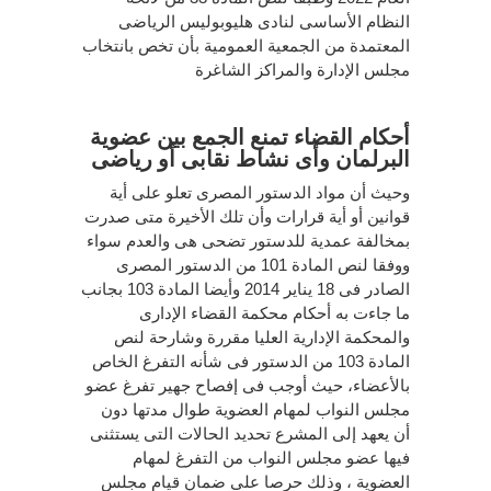
النظام الأساسى لنادى هليوبوليس الرياضى
المعتمدة من الجمعية العمومية بأن تخص بانتخاب
مجلس الإدارة والمراكز الشاغرة
أحكام القضاء تمنع الجمع بين عضوية
البرلمان وأى نشاط نقابى أو رياضى
وحيث أن مواد الدستور المصرى تعلو على أية
قوانين أو أية قرارات وأن تلك الأخيرة متى صدرت
بمخالفة عمدية للدستور تضحى هى والعدم سواء
ووفقا لنص المادة 101 من الدستور المصرى
الصادر فى 18 يناير 2014 وأيضا المادة 103 بجانب
ما جاءت به أحكام محكمة القضاء الإدارى
والمحكمة الإدارية العليا مقررة وشارحة لنص
المادة 103 من الدستور فى شأنه التفرغ الخاص
بالأعضاء، حيث أوجب فى إفصاح جهير تفرغ عضو
مجلس النواب لمهام العضوية طوال مدتها دون
أن يعهد إلى المشرع تحديد الحالات التى يستثنى
فيها عضو مجلس النواب من التفرغ لمهام
العضوية ، وذلك حرصا على ضمان قيام مجلس