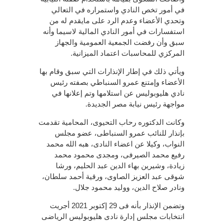
في أمور تخص النادي واستمراره في التعالي
وتحدي الأعضاء وعدم الرد على مايقدم له من
استفسارات في أمور النادي المالية لاسيما وأنه
سبق وأن رفضت الجمعية العمومية والجهاز
المركزي للمحاسبات اعتماد الميزانية.
ويأتي ذلك في إطار الإنذارات التي سبق وقام بها
الأعضاء وإمتنع عمرو السنباطي بصفته رئيس
نادي هليوبوليس عن استلامها وتم إعلانها في
مواجهة رئيس نيابة مصر الجديدة.
وكانت الدكتوره رحاب التحيوى، المحامية تقدمت
بإنذار للنائب عمرو السنباطى، عضو مجلس
النواب، وكيلا عن اعضاء النادى، هبه الله محمد
رفيع محمد الصيرفى، ومجدى محمود محمد
زيادة، وشيرين بهاء الدين عبد الحليم، ورشا
شوقى عبد العزيز الصاوى، ورقية أحمد سلطان،
ونادر صلاح الدين، ووليد محمود جلال.
وتضمن الإنذار بأنه فى 29 إكتوبر 2021 أجريت
انتخابات مجلس إدارة نادى هليوبوليس الرياضى