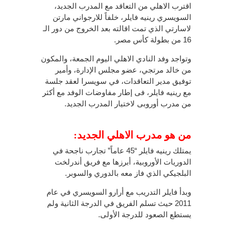
اقترب الاهلي من التعاقد مع المدرب الجديد،
السويسري رينيه فايلر، خلفاً للارجواني مارتن
لاسارتي الذي تمت اقالته بعد الخروج من دور الـ
16 من بطولة كأس مصر.
وتواجد وفد النادي الاهلي اليوم الجمعة، والمكون
من خالد مرتجي، عضو مجلس الإدارة، وأمير
توفيق مدير التعاقدات، في سويسرا لعقد جلسة
مع رينيه فايلر، فى إطار مفاوضات الوفد مع أكثر
من مدرب أوروبى لاختيار المدرب الجديد.
من هو مدرب الاهلي الجديد:
يمتلك رينيه فايلر “45 عاماً” تجارب ناجحة في
الدوريات الأوروبية، أبرزها مع فريق أندرلخت
البلجيكي الذي فاز معه بالدوري والسوبر.
وبدأ فايلر التدريب مع أرارو السويسري في عام
2011 حيث تسلم الفريق في الدرجة الثانية ولم
يستطع الصعود للدرجة الأولى.