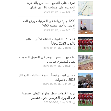
تعرف على التجمع السادس بالقاهرة
الجديدة على مساحة 16 ألف فدان
6:09 مساءً ,07-02-2024
1200 جنية زيادة فى المرتبات ورفع الحد
الأدنى للأجور بنسبة 50%
5:29 مساءً ,07-02-2024
14 قناة.. القنوات الناقلة لكأس العالم
للأندية 2023 مجاناً
10:34 مساءً ,11-12-2023
45 جنيها.. سعر الدولار في السوق السوداء
يصل لمستوى قياسى
10:48 مساءً ,21-10-2023
حسين لبيب رئيساً.. نتيجة انتخابات الزمالك
2023 بالأصوات
11:01 مساءً ,20-10-2023
تردد 4 قنوات تنقل مباراة الاهلي وسيمبا
فى الدوري الافريقي بدون تشفير
3:29 مساءً ,20-10-2023