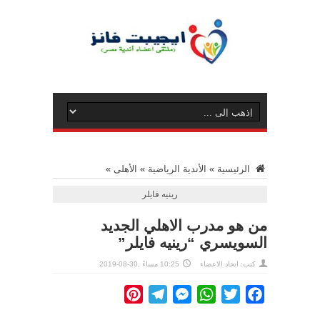
الرئيسية
»
الأندية الرياضية
»
الأهلى
»
رينيه فايلر
من هو مدرب الاهلي الجديد
السويسري “رينيه فايلر”
كتب: اتحاد الاعضاء
10:25 مساءً ,30-08-2019
Pinterest
Telegram
Messenger
WhatsApp
Twitter
Facebook