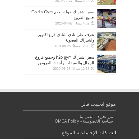
2:24 مساءً ,27-12-2019
سعر اشتراك جولدز جيم Gold’s Gym
جميع الفروع
4:52 مساءً ,07-04-2023
تعرف علي نادي النادي فرع اكتوبر
واشتراك العضوية
12:08 مساءً ,25-08-2019
سعر اشتراك h2o gym وجميع فروع
الرجال والسيدات وأحدث العروض
12:18 صباحًا ,13-01-2020
موقع ايجيبت فانز
من نحن؟
-
إتصل بنا
سياسة الخصوصية
-
DMCA Policy
الشبكات الإجتماعية للموقع