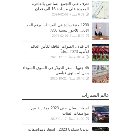
تعرف على التجمع السادس بالقاهرة
الجديدة على مساحة 16 ألف فدان
6:09 مساءً ,07-02-2024
1200 جنية زيادة فى المرتبات ورفع الحد
الأدنى للأجور بنسبة 50%
5:29 مساءً ,07-02-2024
14 قناة.. القنوات الناقلة لكأس العالم
للأندية 2023 مجاناً
10:34 مساءً ,11-12-2023
45 جنيها.. سعر الدولار في السوق السوداء
يصل لمستوى قياسى
10:48 مساءً ,21-10-2023
عالم السيارات
اسعار نيسان صني 2023 ومقارنة بين
مواصفات الفئات
11:00 مساءً ,17-01-2023
تويوتا سيكويا 2023.. اسعار ومواصفات