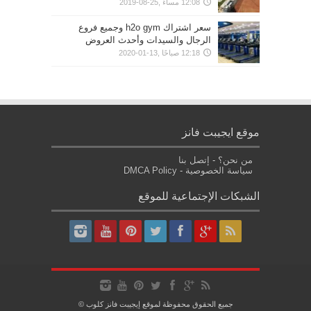
12:08 مساءً ,25-08-2019
سعر اشتراك h2o gym وجميع فروع
الرجال والسيدات وأحدث العروض
12:18 صباحًا ,13-01-2020
موقع ايجيبت فانز
من نحن؟
-
إتصل بنا
سياسة الخصوصية
-
DMCA Policy
الشبكات الإجتماعية للموقع
جميع الحقوق محفوظة لموقع إيجيبت فانز كلوب ©