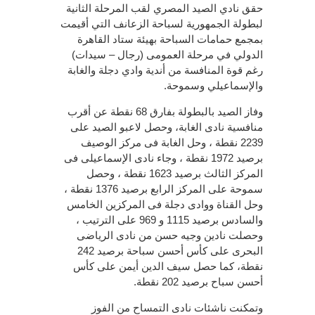
حقق نادي الصيد المصري لقب المرحلة الثانية
لبطولة الجمهورية لسباحة الزعانف التي أقيمت
بمجمع حمامات السباحة بهيئة ستاد القاهرة
الدولي في مرحلة العمومى (رجال – سيدات)
رغم قوة المنافسة من أندية وادي دجلة والغابة
والإسماعيلي وسموحة.
وفاز الصيد بالبطولة بفارق 68 نقطة عن أقرب
منافسية نادى الغابة، وحصل لاعبو الصيد على
2239 نقطة ، وحل الغابة فى مركز الوصيف
برصيد 1972 نقطة ، وجاء نادى الإسماعيلى فى
المركز الثالث برصيد 1623 نقطة ، وحصل
سموحة على المركز الرابع برصيد 1376 نقطة ،
وحل القناة ووادى دجلة فى المركزين الخامس
والسادس برصيد 1115 و 969 على الترتيب ،
وحصلت نادين وجيه حسن من نادى الرياضى
البحرى على كأس أحسن سباحة برصيد 242
نقطة، كما حصل سيف الدين أيمن على كأس
أحسن سباح برصيد 202 نقطة.
وتمكنت ناشئات نادى التمساح من الفوز